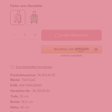
Farbe vom Hersteller
Produkt Anzahl: Gib den gewünschten Wert ein oder benutze die Schaltflächen um die 
In den Warenkorb
Zum Merkzettel hinzufügen
Produktnummer:
36.00144.82
Marke:
TheTrueC
EAN:
4047445628440
Hersteller-Nr.:
36.00144.82
Tiefe:
25 cm
Breite:
36,5 cm
Höhe:
46 cm