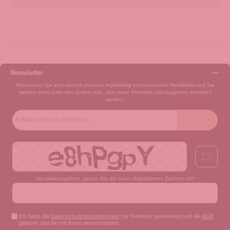
Newsletter
Abonnieren Sie jetzt einfach unseren regelmäßig erscheinenden Newsletter und Sie
werden stets unter den Ersten sein, über neue Produkte und Angebote informiert
werden.
E-
Mail-
Adresse*
Um weiterzugehen, geben Sie die oben abgebildeten Zeichen ein*
Ich habe die
Datenschutzbestimmungen
zur Kenntnis genommen und die
AGB
gelesen und bin mit ihnen einverstanden.