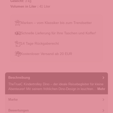
Gewicht:
3 kg
Volumen in Liter :
41 Liter
Marken – vom Klassiker bis zum Trendsetter
Schnelle Lieferung für Ihre Taschen und Koffer!
14 Tage Rückgaberecht
Kostenloser Versand ab 20 EUR
Beschreibung
TheTrueC Kindertrolley Dino – der ideale Reisebegleiter für kleine
Abenteurer! Mit seinem fröhlichen Dino-Design in leuchten…
Mehr
Marke
Bewertungen