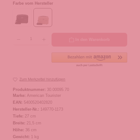
Farbe vom Hersteller
Produkt Anzahl: Gib den gewünschten Wert ein oder benutze die Schaltflächen um die 
In den Warenkorb
Zum Merkzettel hinzufügen
Produktnummer:
30.00095.70
Marke:
American Tourister
EAN:
5400520402820
Hersteller-Nr.:
149770-1173
Tiefe:
27 cm
Breite:
21,5 cm
Höhe:
36 cm
Gewicht:
1 kg