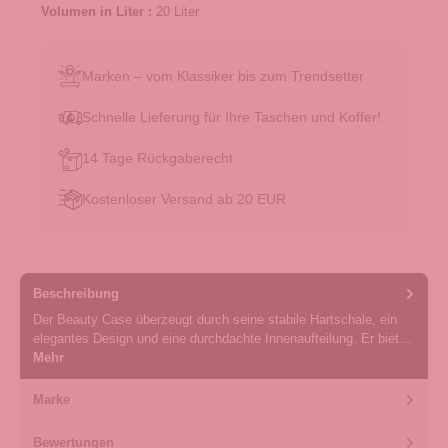
Volumen in Liter :
20 Liter
Marken – vom Klassiker bis zum Trendsetter
Schnelle Lieferung für Ihre Taschen und Koffer!
14 Tage Rückgaberecht
Kostenloser Versand ab 20 EUR
Beschreibung
Der Beauty Case überzeugt durch seine stabile Hartschale, ein
elegantes Design und eine durchdachte Innenaufteilung. Er biet…
Mehr
Marke
Bewertungen