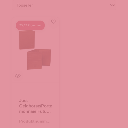
79,95 € gespart
Jost
Geldbörse/Porte
monnaie Futura
Cognac
Produktnummer:
44.02532.38