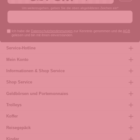
Um weiterzugehen, geben Sie die oben abgebildeten Zeichen ein*
Ich habe die
Datenschutzbestimmungen
zur Kenntnis genommen und die
AGB
gelesen und bin mit ihnen einverstanden.
Service-Hotline
Mein Konto
Informationen & Shop Service
Shop Service
Geldbörsen und Portemonnaies
Trolleys
Koffer
Reisegepäck
Kinder