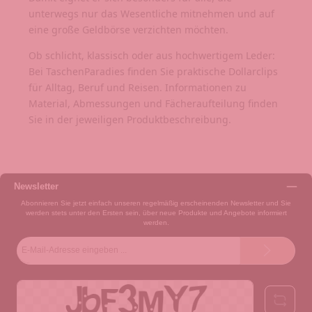
unterwegs nur das Wesentliche mitnehmen und auf
eine große Geldbörse verzichten möchten.
Ob schlicht, klassisch oder aus hochwertigem Leder:
Bei TaschenParadies finden Sie praktische Dollarclips
für Alltag, Beruf und Reisen. Informationen zu
Material, Abmessungen und Fächeraufteilung finden
Sie in der jeweiligen Produktbeschreibung.
Newsletter
Abonnieren Sie jetzt einfach unseren regelmäßig erscheinenden Newsletter und Sie
werden stets unter den Ersten sein, über neue Produkte und Angebote informiert
werden.
E-
Mail-
Adresse*