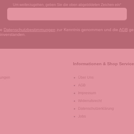
Um weiterzugehen, geben Sie die oben abgebildeten Zeichen ein*
ie
Datenschutzbestimmungen
zur Kenntnis genommen und die
AGB
gel
einverstanden.
Informationen & Shop Service
lungen
Über Uns
AGB
Impressum
Widerrufsrecht
Datenschutzerklärung
Jobs