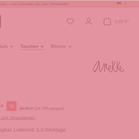
ken – vom Klassiker bis zum Trendsetter
0,00 €*
Sale
Taschen
Börsen
*
%
96,95 €*
(24.76% gespart)
. zzgl. Versandkosten
ügbar, Lieferzeit: 1-3 Werktage