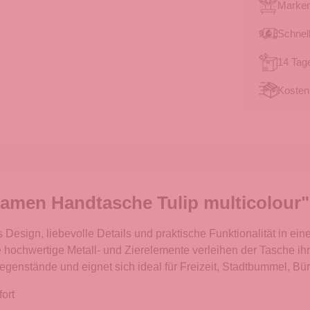
Marken
Schnell
14 Tag
Kosten
amen Handtasche Tulip multicolour"
ign, liebevolle Details und praktische Funktionalität in einer 
wie hochwertige Metall- und Zierelemente verleihen der Tasch
Gegenstände und eignet sich ideal für Freizeit, Stadtbummel, Bü
ort