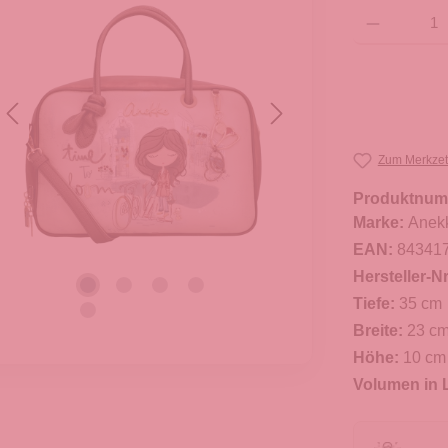
Produkt Anzahl: G
Zum Merkzet
Produktnum
Marke:
Anek
EAN:
84341
Hersteller-Nr
Tiefe:
35 cm
Breite:
23 c
Höhe:
10 cm
Volumen in L