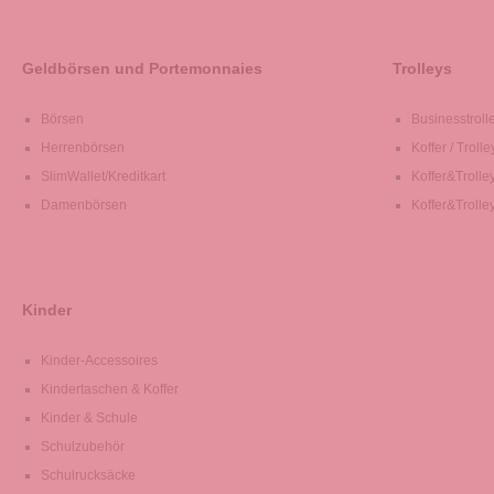
Geldbörsen und Portemonnaies
Trolleys
Börsen
Businesstroll
Herrenbörsen
Koffer / Trolle
SlimWallet/Kreditkart
Koffer&Trolle
Damenbörsen
Koffer&Trolle
Kinder
Kinder-Accessoires
Kindertaschen & Koffer
Kinder & Schule
Schulzubehör
Schulrucksäcke