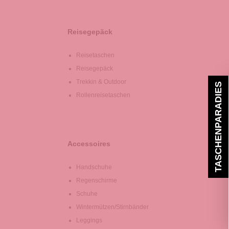
Reisegepäck
Reisetaschen
Reisegepäck
Trekkin & Outdoor
TASCHENPARADIES
Rollenreisetaschen
Accessoires
Handschuhe
Regenschirme
Schuhe
Wintermützen/Stirnbänder
Leggings