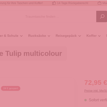
rung für Ihre Taschen und Koffer!
14 Tage Rückgaberecht
Mar
er & Schule
Rucksäcke
Reisegepäck
Koffer
Tulip multicolour
72,95 €
24 € gespart
Preise inkl. MwSt
Sofort verf