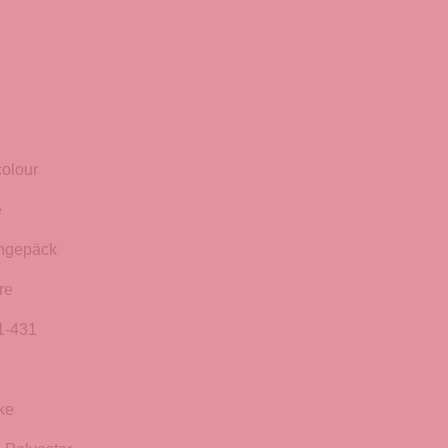
colour
e
hgepäck
re
1-431
ke