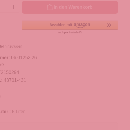
ib den gewünschten Wert ein oder benutze die Schaltflächen um die Anzahl zu er
In den Warenkorb
tel hinzufügen
mer:
06.01252.26
ke
72150294
.:
43701-431
m
iter :
8 Liter