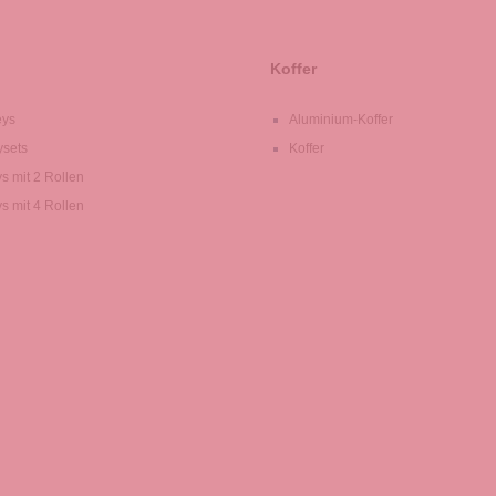
Koffer
eys
Aluminium-Koffer
ysets
Koffer
ys mit 2 Rollen
ys mit 4 Rollen