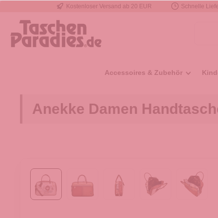
Kostenloser Versand ab 20 EUR
Schnelle Liefe
e springen
Zur Hauptnavigation springen
Accessoires & Zubehör
Kind
Anekke Damen Handtasche 