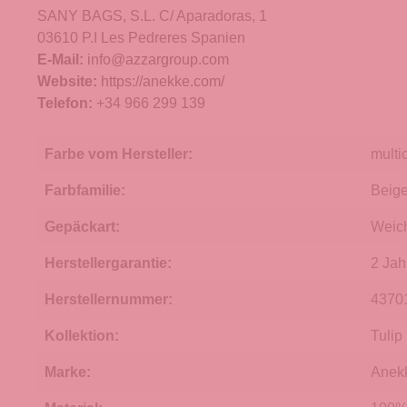
SANY BAGS, S.L. C/ Aparadoras, 1
03610 P.I Les Pedreres Spanien
E-Mail:
info@azzargroup.com
Website:
https://anekke.com/
Telefon:
+34 966 299 139
Farbe vom Hersteller:
multi
Farbfamilie:
Beig
Gepäckart:
Weic
Herstellergarantie:
2 Jah
Herstellernummer:
4370
Kollektion:
Tulip
Marke:
Anek