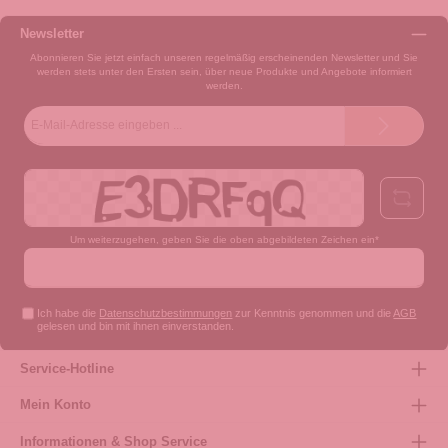
Newsletter
Abonnieren Sie jetzt einfach unseren regelmäßig erscheinenden Newsletter und Sie
werden stets unter den Ersten sein, über neue Produkte und Angebote informiert
werden.
E-
Mail-
Adresse*
Um weiterzugehen, geben Sie die oben abgebildeten Zeichen ein*
Ich habe die
Datenschutzbestimmungen
zur Kenntnis genommen und die
AGB
gelesen und bin mit ihnen einverstanden.
Service-Hotline
Mein Konto
Informationen & Shop Service