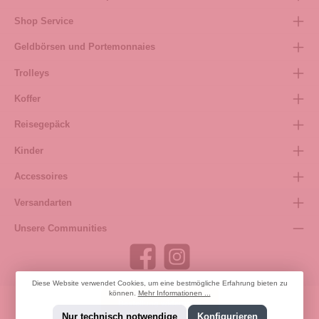
Shop Service
Geldbörsen und Portemonnaies
Trolleys
Koffer
Reisegepäck
Kinder
Accessoires
Versandarten
Unsere Communities
Diese Website verwendet Cookies, um eine bestmögliche Erfahrung bieten zu
können.
Mehr Informationen ...
Bestellung widerrufen
Nur technisch notwendige
Konfigurieren