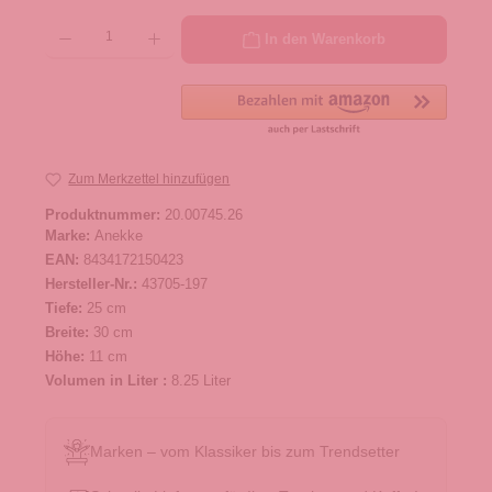
Produkt Anzahl: Gib den gewünschten Wert ein oder benutze die Schaltflächen um die 
In den Warenkorb
Zum Merkzettel hinzufügen
Produktnummer:
20.00745.26
Marke:
Anekke
EAN:
8434172150423
Hersteller-Nr.:
43705-197
Tiefe:
25 cm
Breite:
30 cm
Höhe:
11 cm
Volumen in Liter :
8.25 Liter
Marken – vom Klassiker bis zum Trendsetter