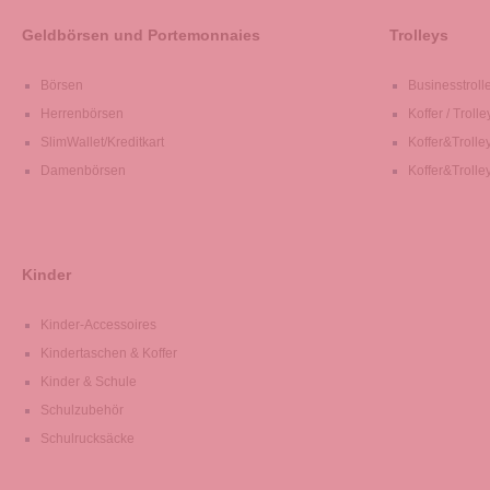
Geldbörsen und Portemonnaies
Trolleys
Börsen
Businesstroll
Herrenbörsen
Koffer / Trolle
SlimWallet/Kreditkart
Koffer&Trolle
Damenbörsen
Koffer&Trolle
Kinder
Kinder-Accessoires
Kindertaschen & Koffer
Kinder & Schule
Schulzubehör
Schulrucksäcke