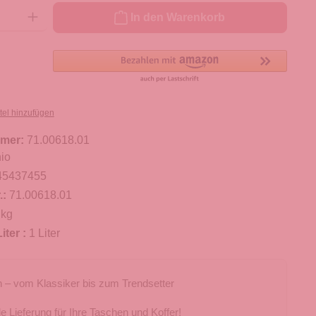
ib den gewünschten Wert ein oder benutze die Schaltflächen um die Anzahl zu er
In den Warenkorb
tel hinzufügen
mer:
71.00618.01
io
45437455
.:
71.00618.01
 kg
iter :
1 Liter
 – vom Klassiker bis zum Trendsetter
e Lieferung für Ihre Taschen und Koffer!