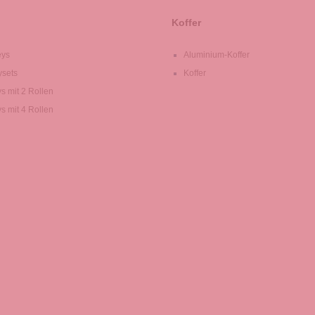
Koffer
eys
Aluminium-Koffer
ysets
Koffer
ys mit 2 Rollen
ys mit 4 Rollen