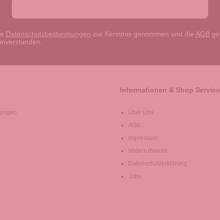
ie
Datenschutzbestimmungen
zur Kenntnis genommen und die
AGB
gel
einverstanden.
Informationen & Shop Service
lungen
Über Uns
AGB
Impressum
Widerrufsrecht
Datenschutzerklärung
Jobs