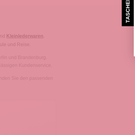
nd
Kleinlederwaren
.
ule und Reise.
erlin und Brandenburg.
rlässigen Kundenservice.
finden Sie den passenden