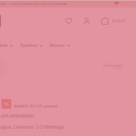
ken – vom Klassiker bis zum Trendsetter
0,00 €*
Sale
Taschen
Börsen
z
%
14,99 €*
(66.71% gespart)
. zzgl. Versandkosten
ügbar, Lieferzeit: 1-3 Werktage