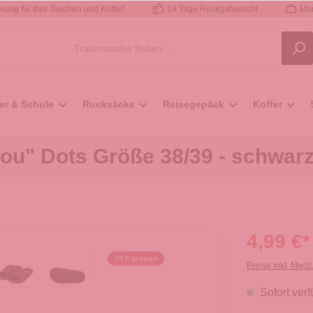
rung für Ihre Taschen und Koffer!
14 Tage Rückgaberecht
Mar
er & Schule
Rucksäcke
Reisegepäck
Koffer
ou" Dots Größe 38/39 - schwar
4,99 €*
10 € gespart
Preise inkl. MwSt
Sofort verf