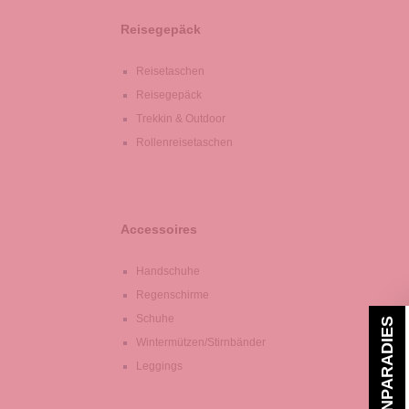
Reisegepäck
Reisetaschen
Reisegepäck
Trekkin & Outdoor
Rollenreisetaschen
Accessoires
Handschuhe
Regenschirme
Schuhe
TASCHENPARADIES
Wintermützen/Stirnbänder
Leggings