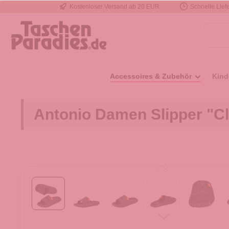
Kostenloser Versand ab 20 EUR
Schnelle Liefe
e springen
Zur Hauptnavigation springen
Accessoires & Zubehör
Kind
Antonio Damen Slipper "Cl