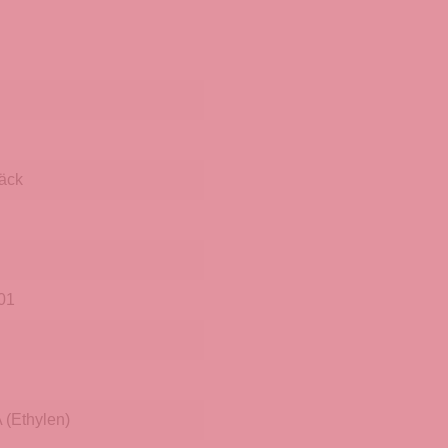
äck
01
(Ethylen)