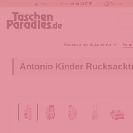
Kostenloser Versand ab 20 EUR
Schnelle Liefe
e springen
Zur Hauptnavigation springen
Accessoires & Zubehör
Kind
Antonio Kinder Rucksacktr