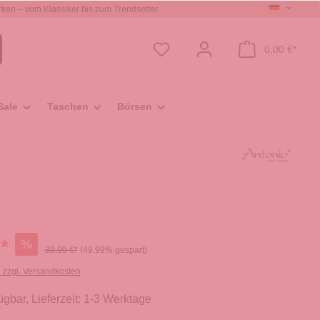
ken – vom Klassiker bis zum Trendsetter
0,00 €*
Sale
Taschen
Börsen
*
%
39,99 €*
(49.99% gespart)
. zzgl. Versandkosten
ügbar, Lieferzeit: 1-3 Werktage