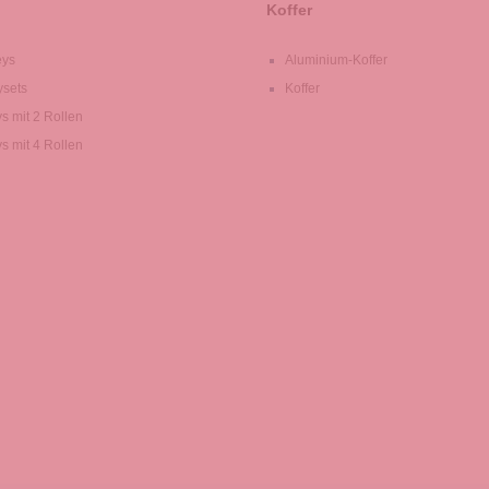
Koffer
eys
Aluminium-Koffer
ysets
Koffer
ys mit 2 Rollen
ys mit 4 Rollen