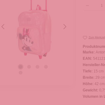
Produkt Anzahl: G
Zum Merkzet
Produktnum
Marke:
Anton
EAN:
54112
Hersteller-Nr
Tiefe:
15 cm
Breite:
29 c
Höhe:
42 cm
Gewicht:
0,7
Volumen in L