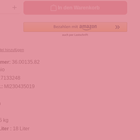
ib den gewünschten Wert ein oder benutze die Schaltflächen um die Anzahl zu er
In den Warenkorb
tel hinzufügen
mer:
36.00135.82
io
17133248
.:
MI230435019
m
5 kg
iter :
18 Liter