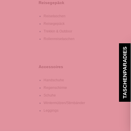
Reisegepäck
Reisetaschen
Reisegepäck
Trekkin & Outdoor
Rollenreisetaschen
TASCHENPARADIES
Accessoires
Handschuhe
Regenschirme
Schuhe
Wintermützen/Stirnbänder
Leggings