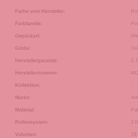
Farbe vom Hersteller:
Ro
Farbfamilie:
Pi
Gepäckart:
We
Größe:
On
Herstellergarantie:
2 J
Herstellernummer:
MI
Kollektion:
-
Marke:
An
Material:
Pol
Rollensystem:
2 R
Volumen:
18 