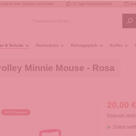
rung für Ihre Taschen und Koffer!
14 Tage Rückgaberecht
Mar
er & Schule
Rucksäcke
Reisegepäck
Koffer
olley Minnie Mouse - Rosa
20,00 €
19,99 € gespart
Preise inkl. MwSt
Sofort verf