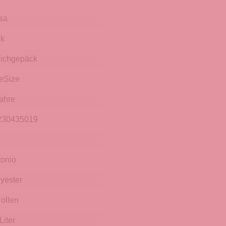
sa
nk
ichgepäck
eSize
ahre
230435019
tonio
yester
ollen
Liter