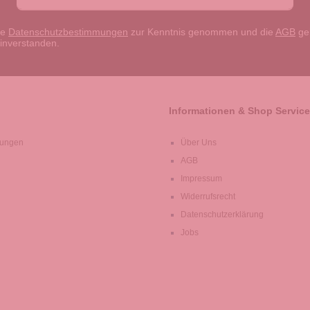
ie
Datenschutzbestimmungen
zur Kenntnis genommen und die
AGB
gel
einverstanden.
Informationen & Shop Service
lungen
Über Uns
AGB
Impressum
Widerrufsrecht
Datenschutzerklärung
Jobs