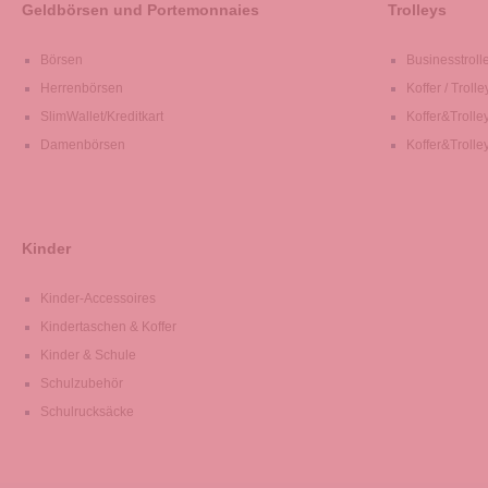
Geldbörsen und Portemonnaies
Trolleys
Börsen
Businesstroll
Herrenbörsen
Koffer / Trolle
SlimWallet/Kreditkart
Koffer&Trolle
Damenbörsen
Koffer&Trolle
Kinder
Kinder-Accessoires
Kindertaschen & Koffer
Kinder & Schule
Schulzubehör
Schulrucksäcke