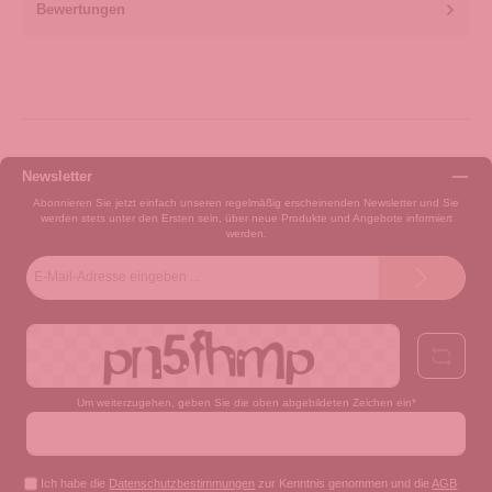
Bewertungen
Newsletter
Abonnieren Sie jetzt einfach unseren regelmäßig erscheinenden Newsletter und Sie
werden stets unter den Ersten sein, über neue Produkte und Angebote informiert
werden.
E-
Mail-
Adresse*
Um weiterzugehen, geben Sie die oben abgebildeten Zeichen ein*
Ich habe die
Datenschutzbestimmungen
zur Kenntnis genommen und die
AGB