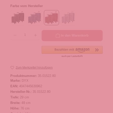
Farbe vom Hersteller
Produkt Anzahl: Gib den gewünschten Wert ein oder benutze die Schaltflächen um die 
In den Warenkorb
Zum Merkzettel hinzufügen
Produktnummer:
35.01522.80
Marke:
DYX
EAN:
4047445630962
Hersteller-Nr.:
35.01522.80
Tiefe:
29 cm
Breite:
49 cm
Höhe:
76 cm