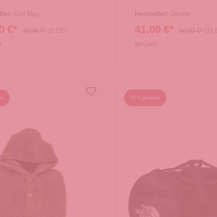
l bass
ller:
Got Bag
Hersteller:
Deuter
0 €*
41,00 €*
39,00 €*
(5.13%
60,00 €*
(31
)
gespart)
 den Warenkorb
In den Warenkorb
rt
57 € gespart