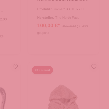
Base Camp Duffel M
Produktnummer:
33.01077.00
TNF Black
 Bag
Hersteller:
The North Face
2.00
100,00 €*
155,00 €*
(35.48%
gespart)
08%
In den Warenkorb
30 € gespart