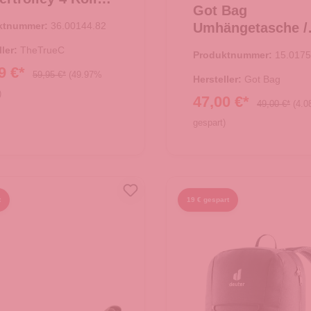
Got Bag
orn - Rosa
ktnummer:
36.00144.82
Umhängetasche /
Crossbody Moon
ller:
TheTrueC
Produktnummer:
15.0175
Large Black
9 €*
59,95 €*
(49.97%
Hersteller:
Got Bag
)
47,00 €*
49,00 €*
(4.
gespart)
 den Warenkorb
In den Warenkorb
t
19 € gespart