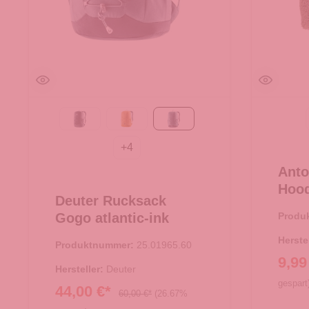
Black
amber-maple
atlantic-ink
+
4
Anto
Hood
Deuter Rucksack
Over
Gogo atlantic-ink
Produ
Herste
Produktnummer:
25.01965.60
9,99
Hersteller:
Deuter
gespart
44,00 €*
60,00 €*
(26.67%