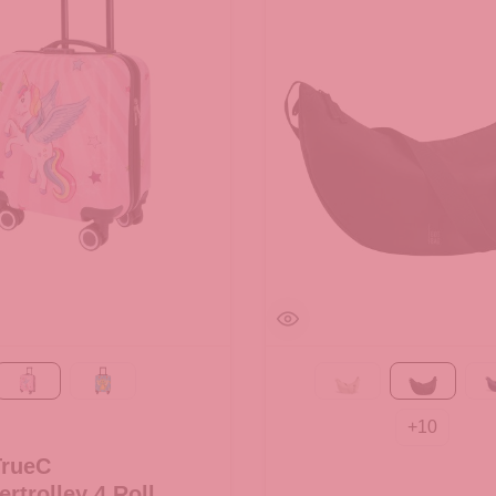
Rosa
grün
Beach Foam
Black
+
10
TrueC
ertrolley 4 Rollen