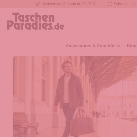
Kostenloser Versand ab 20 EUR
Schnelle Liefe
e springen
Zur Hauptnavigation springen
Accessoires & Zubehör
Kind