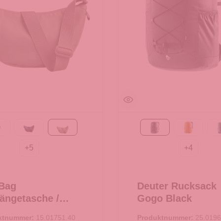
each Foam
MONOCHROME deep ocean
bass
Black
amber-m
+
5
+
4
Bag
Deuter Rucksack
ngetasche /
Gogo Black
ssbody Moon Bag
ktnummer:
15.01751.40
Produktnummer:
25.0196