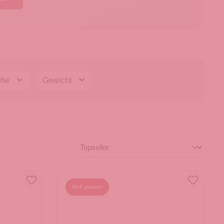
öhe
Gewicht
55 € gespart