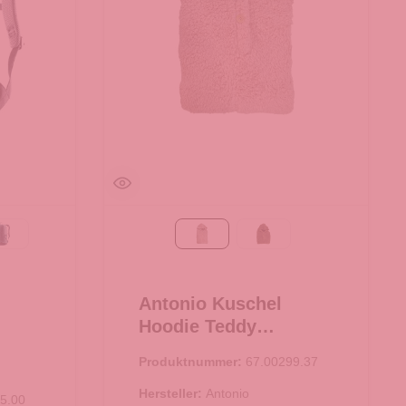
aple
atlantic-ink
Taupe
braun
Antonio Kuschel
Hoodie Teddy
Oversize - Taupe
Produktnummer:
67.00299.37
Hersteller:
Antonio
5.00