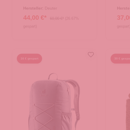
Smal
Hersteller:
Deuter
Herste
44,00 €*
37,0
60,00 €*
(26.67%
gespart)
gespart
In den Warenkorb
In
16 € gespart
30 € gespa