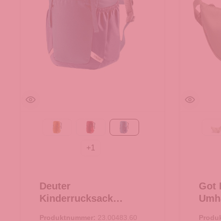
maple-amber
masala-cherry
wave-nightblue
B
+
1
Deuter
Got 
Kinderrucksack
Umhä
Junior wave-nightblue
Cro
Produktnummer:
23.00483.60
Produ