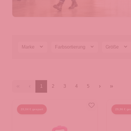
Marke
Farbsortierung
Größe
1
2
3
4
5
20,04 € gespart
29,96 € ge