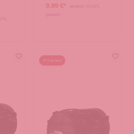
9,99 €*
39,99 €*
(75.02%
gespart)
.67%
In den Warenkorb
47 € gespart