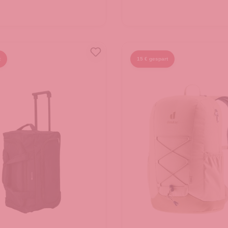
 den Warenkorb
In den Warenkorb
t
15 € gespart