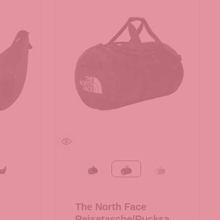
MONOCHROME deep ocean
Evergreen-TNF Black
TNF Black
White Dune-TNF 
The North Face
Reisetasche/Rucksack