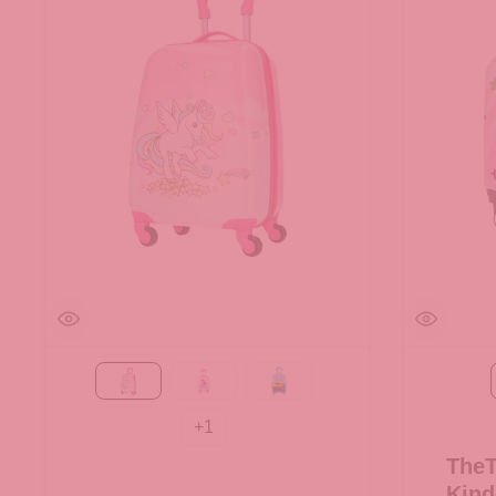
Einhorn
Prinzessin
Race
+
1
The
Kind