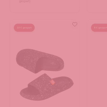
gespart)
In
In den Warenkorb
10 € gespart
9 € gespar