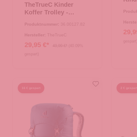
TheTrueC Kinder
Einh
Koffer Trolley -
Produ
Einhorn
Herste
Produktnummer:
36.00127.82
29,9
Hersteller:
TheTrueC
gespart
29,95 €*
49,99 €*
(40.09%
gespart)
In
In den Warenkorb
16 € gespart
2 € gespar