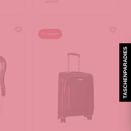
gespart)
In den Warenkorb
6 € gespart
TASCHENPARADIES