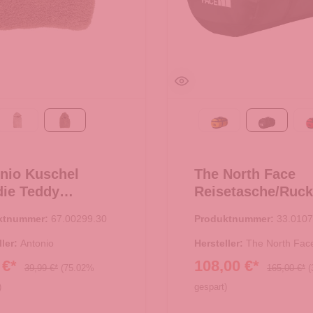
Taupe
braun
Summit Gold-TNF 
TNF Blac
nio Kuschel
The North Face
ie Teddy
Reisetasche/Ruc
size - braun
Base Camp Duffel
ktnummer:
67.00299.30
Produktnummer:
33.0107
TNF Black
ller:
Antonio
Hersteller:
The North Fac
 €*
108,00 €*
39,99 €*
(75.02%
165,00 €*
(
)
gespart)