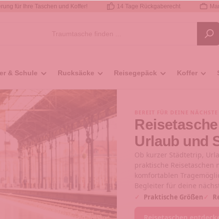
rung für Ihre Taschen und Koffer!
14 Tage Rückgaberecht
Mar
er & Schule
Rucksäcke
Reisegepäck
Koffer
BEREIT FÜR DEINE NÄCHSTE
Reisetasche
Urlaub und 
Ob kurzer Städtetrip, Url
praktische Reisetaschen
komfortablen Tragemögli
Begleiter für deine nächs
✓
Praktische Größen
✓
Re
Reisetaschen entdeck