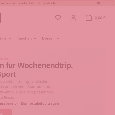
ken – vom Klassiker bis zum Trendsetter
0,00 €*
Sale
Taschen
Börsen
 REISE
n für Wochenendtrip,
Sport
aub oder Training: Entdecke
 mit ausreichend Stauraum und
chkeiten. Finde den passenden
te Reise.
isebereit
✓
Komfortabel zu tragen
en
→