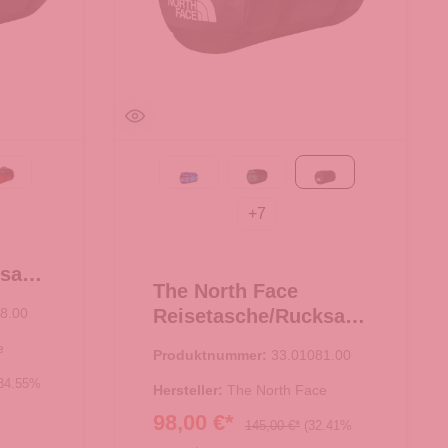
Black
k
TNF Red-TNF Black
Active blue
Evergreen-TNF Black
TNF Black
+
7
ksack
The North Face
 L
8.00
Reisetasche/Rucksack
Base Camp Duffel S
e
Produktnummer:
33.01081.00
TNF Black
34.55%
Hersteller:
The North Face
98,00 €*
145,00 €*
(32.41%