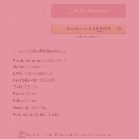
Produkt Anzahl: Gib den gewünschten Wert ein oder benutze die Schaltflächen um die 
In den Warenkorb
Zum Merkzettel hinzufügen
Produktnummer:
46.00161.82
Marke:
Depesche
EAN:
4010070694968
Hersteller-Nr.:
0013340
Tiefe:
7,5 cm
Breite:
13 cm
Höhe:
20 cm
Gewicht:
0,603 kg
Volumen in Liter :
1 Liter
Marken – vom Klassiker bis zum Trendsetter