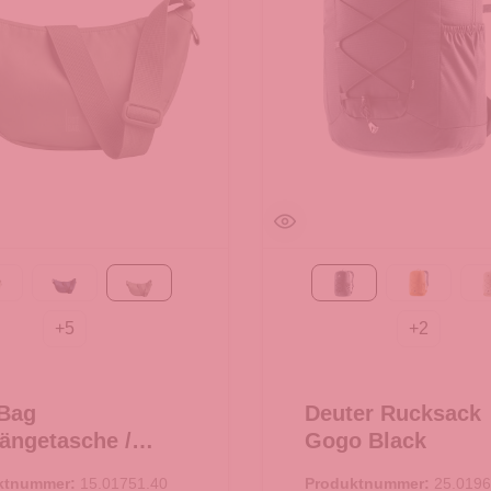
each Foam
MONOCHROME deep ocean
bass
Black
amber-m
+
5
+
2
Bag
Deuter Rucksack
ngetasche /
Gogo Black
ssbody Moon Bag
ktnummer:
15.01751.40
Produktnummer:
25.0196