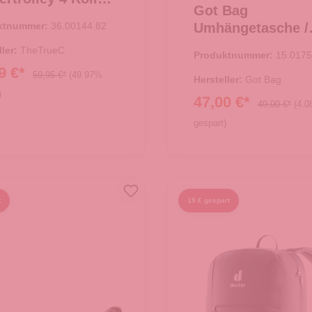
Got Bag
orn - Rosa
ktnummer:
36.00144.82
Umhängetasche /
Crossbody Moon
ller:
TheTrueC
Produktnummer:
15.0175
Large Black
9 €*
59,95 €*
(49.97%
Hersteller:
Got Bag
)
47,00 €*
49,00 €*
(4.
gespart)
 den Warenkorb
In den Warenkorb
t
19 € gespart