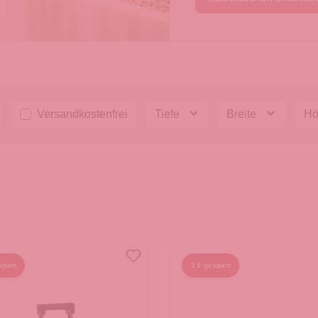
Filter hinzufügen: Versandkostenfrei
Versandkostenfrei
Tiefe
Breite
H
spart
2 € gespart