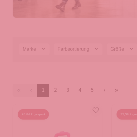
Marke
Farbsortierung
Größe
1
2
3
4
5
20,04 € gespart
29,96 € ge