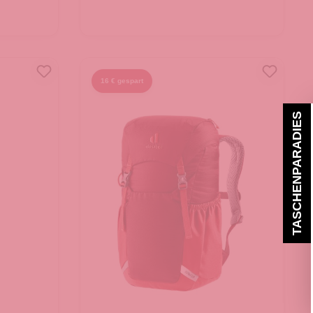
16 € gespart
TASCHENPARADIES