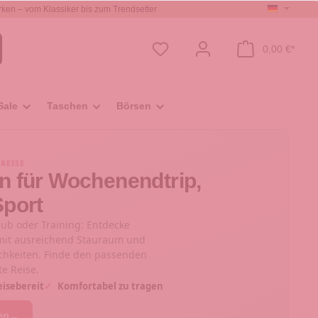
ken – vom Klassiker bis zum Trendsetter
0,00 €*
Sale
Taschen
Börsen
 REISE
n für Wochenendtrip,
Sport
aub oder Training: Entdecke
 mit ausreichend Stauraum und
chkeiten. Finde den passenden
te Reise.
isebereit
✓
Komfortabel zu tragen
en
→