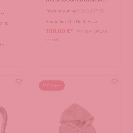
Base Camp Duffel M
Produktnummer:
33.01077.00
TNF Black
 Bag
Hersteller:
The North Face
2.00
100,00 €*
155,00 €*
(35.48%
gespart)
08%
In den Warenkorb
30 € gespart