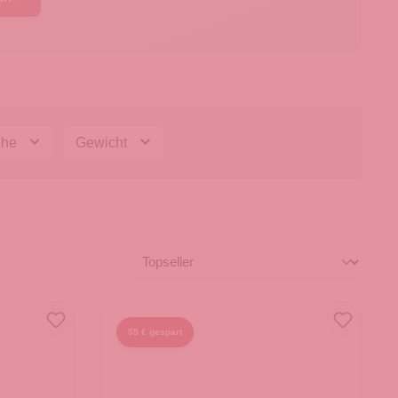
öhe
Gewicht
55 € gespart