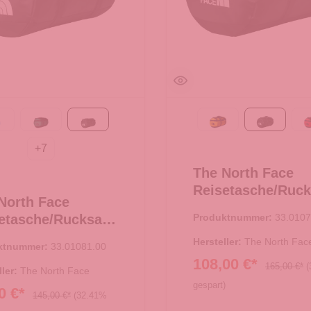
ctive blue
Evergreen-TNF Black
TNF Black
Summit Gold-TNF 
TNF Blac
+
7
The North Face
Reisetasche/Ruc
North Face
Base Camp Duffel
etasche/Rucksack
Produktnummer:
33.0107
TNF Black
 Camp Duffel S
Hersteller:
The North Fac
ktnummer:
33.01081.00
Black
108,00 €*
165,00 €*
(
ller:
The North Face
gespart)
0 €*
145,00 €*
(32.41%