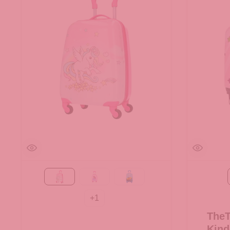
Einhorn
Prinzessin
Race
+
1
The
Kind