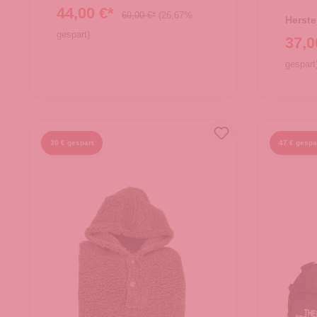
Smal
44,00 €*
60,00 €*
(26.67%
Herste
gespart)
37,0
gespart
In den Warenkorb
In
30 € gespart
47 € gespa