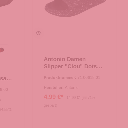
Black
k
TNF Red-TNF Black
Antonio Damen
Slipper "Clou" Dots
Größe 38/39 - schwarz
ksack
Produktnummer:
71.00618.01
 L
Hersteller:
Antonio
8.00
4,99 €*
14,99 €*
(66.71%
e
gespart)
34.55%
In den Warenkorb