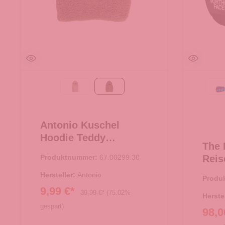
Taupe
braun
A
Antonio Kuschel
Hoodie Teddy
The 
Oversize - braun
Produktnummer:
67.00299.30
Reis
Base
Hersteller:
Antonio
Produ
TNF 
9,99 €*
39,99 €*
(75.02%
Herste
gespart)
98,0