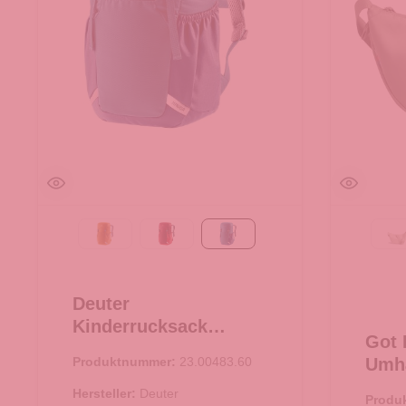
maple-amber
masala-cherry
wave-nightblue
B
Deuter
Kinderrucksack
Got 
Junior wave-nightblue
Produktnummer:
23.00483.60
Umhä
Cro
Hersteller:
Deuter
Produ