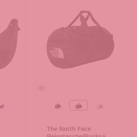
MONOCHROME deep ocean
Evergreen-TNF Black
TNF Black
White Dune-TNF 
The North Face
Reisetasche/Rucksack