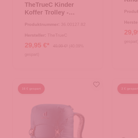
TheTrueC Kinder
Einh
Koffer Trolley -
Produ
Einhorn
Herste
Produktnummer:
36.00127.82
29,9
Hersteller:
TheTrueC
gespart
29,95 €*
49,99 €*
(40.09%
gespart)
In
In den Warenkorb
16 € gespart
2 € gespar