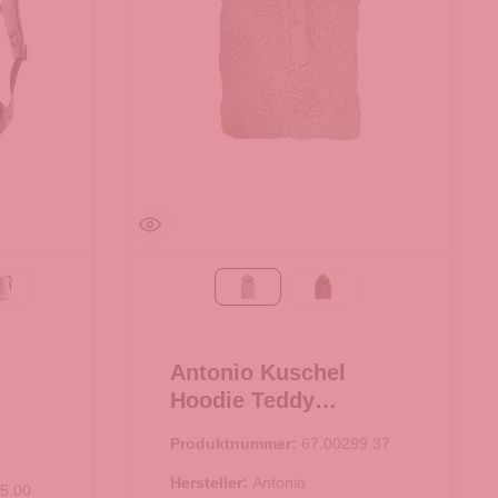
aple
bone-desert
Taupe
braun
Antonio Kuschel
Hoodie Teddy
Oversize - Taupe
Produktnummer:
67.00299.37
Hersteller:
Antonio
5.00