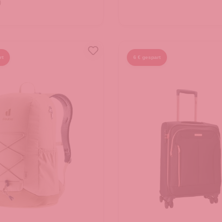
)
In den Warenkorb
 den Warenkorb
rt
6 € gespart