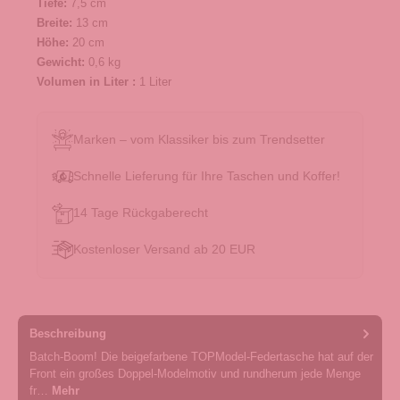
Tiefe:
7,5 cm
Breite:
13 cm
Höhe:
20 cm
Gewicht:
0,6 kg
Volumen in Liter :
1 Liter
Marken – vom Klassiker bis zum Trendsetter
Schnelle Lieferung für Ihre Taschen und Koffer!
14 Tage Rückgaberecht
Kostenloser Versand ab 20 EUR
Beschreibung
Batch-Boom! Die beigefarbene TOPModel-Federtasche hat auf der
Front ein großes Doppel-Modelmotiv und rundherum jede Menge
fr…
Mehr