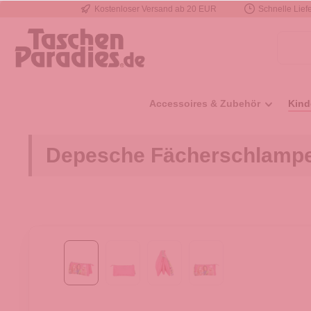
Kostenloser Versand ab 20 EUR
Schnelle Liefe
e springen
Zur Hauptnavigation springen
Accessoires & Zubehör
Kind
Depesche Fächerschlampe