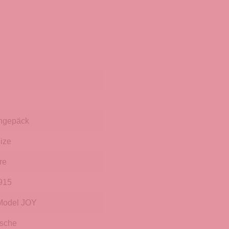
hgepäck
ize
re
915
odel JOY
sche