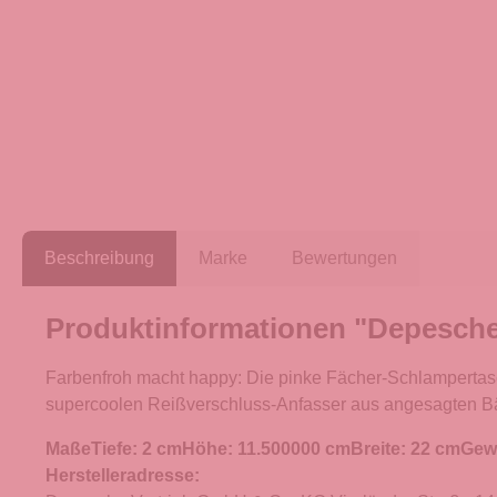
Beschreibung
Marke
Bewertungen
Produktinformationen "Depesch
Farbenfroh macht happy: Die pinke Fächer-Schlampertasc
supercoolen Reißverschluss-Anfasser aus angesagten B
Maße
Tiefe: 2 cmHöhe: 11.500000 cmBreite: 22 cmGewi
Herstelleradresse: