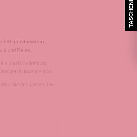
TASCHENPARADIES
nd
Kleinlederwaren
.
ule und Reise.
erlin und Brandenburg.
rlässigen Kundenservice.
finden Sie den passenden