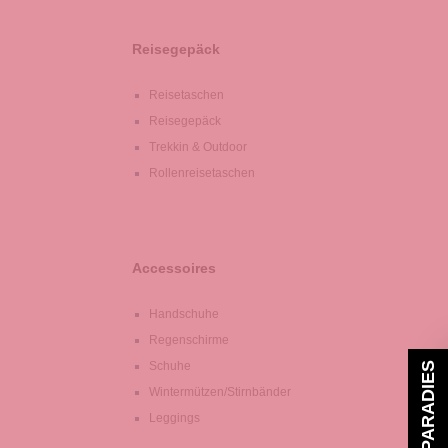
Reisegepäck
Reisetaschen
Reisegepäck
Trekkin & Outdoor
Rollenreisetaschen
Accessoires
Handschuhe
Regenschirme
Schuhe
Wintermützen/Stirnbänder
Leggings