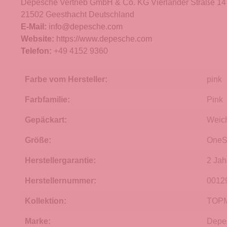
Depesche Vertrieb GmbH & Co. KG Vierländer Straße 14
21502 Geesthacht Deutschland
E-Mail:
info@depesche.com
Website:
https://www.depesche.com
Telefon:
+49 4152 9360
Farbe vom Hersteller:
pink
Farbfamilie:
Pink
Gepäckart:
Weic
Größe:
OneS
Herstellergarantie:
2 Jah
Herstellernummer:
0012
Kollektion:
TOPM
Marke:
Depe