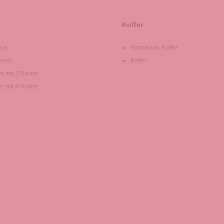
Koffer
eys
Aluminium-Koffer
ysets
Koffer
ys mit 2 Rollen
ys mit 4 Rollen