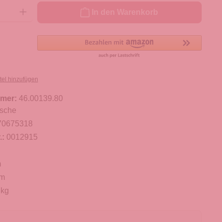
ib den gewünschten Wert ein oder benutze die Schaltflächen um die Anzahl zu er
In den Warenkorb
tel hinzufügen
mer:
46.00139.80
sche
70675318
.:
0012915
m
cm
 kg