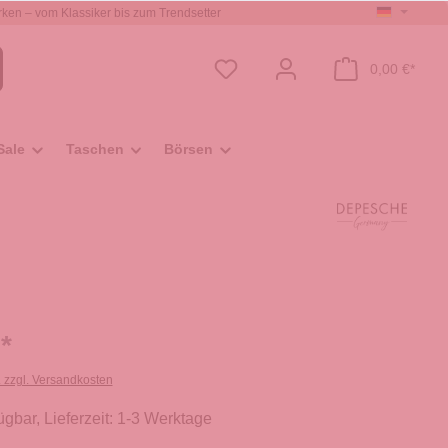
ken – vom Klassiker bis zum Trendsetter
0,00 €*
Sale
Taschen
Börsen
*
. zzgl. Versandkosten
ügbar, Lieferzeit: 1-3 Werktage