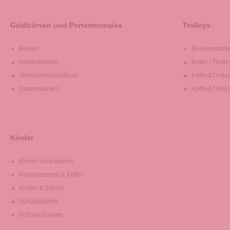
Geldbörsen und Portemonnaies
Trolleys
Börsen
Businesstroll
Herrenbörsen
Koffer / Trolle
SlimWallet/Kreditkart
Koffer&Trolle
Damenbörsen
Koffer&Trolle
Kinder
Kinder-Accessoires
Kindertaschen & Koffer
Kinder & Schule
Schulzubehör
Schulrucksäcke