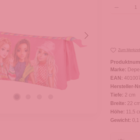
Produkt Anzahl: G
Zum Merkzet
Produktnum
Marke:
Depe
EAN:
40100
Hersteller-Nr
Tiefe:
2 cm
Breite:
22 c
Höhe:
11,5 
Gewicht:
0,1