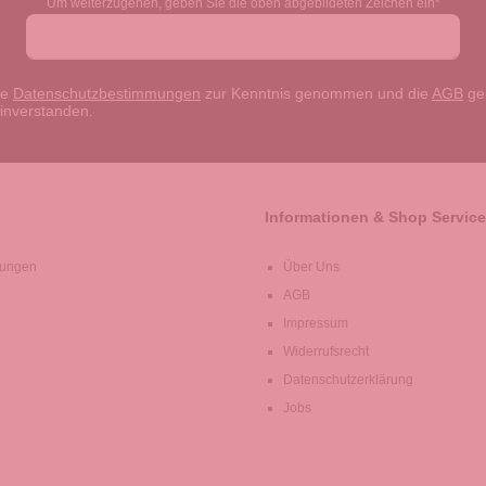
Um weiterzugehen, geben Sie die oben abgebildeten Zeichen ein*
ie
Datenschutzbestimmungen
zur Kenntnis genommen und die
AGB
gel
einverstanden.
Informationen & Shop Service
lungen
Über Uns
AGB
Impressum
Widerrufsrecht
Datenschutzerklärung
Jobs