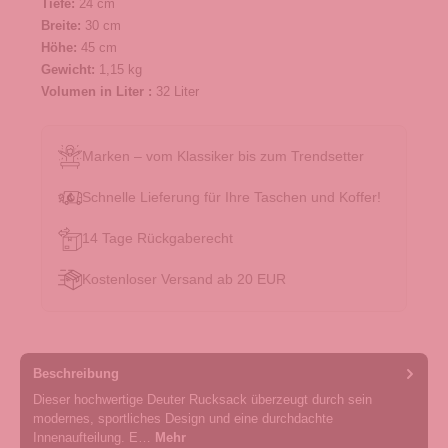
Tiefe:
24 cm
Breite:
30 cm
Höhe:
45 cm
Gewicht:
1,15 kg
Volumen in Liter :
32 Liter
Marken – vom Klassiker bis zum Trendsetter
Schnelle Lieferung für Ihre Taschen und Koffer!
14 Tage Rückgaberecht
Kostenloser Versand ab 20 EUR
Beschreibung
Dieser hochwertige Deuter Rucksack überzeugt durch sein
modernes, sportliches Design und eine durchdachte
Innenaufteilung. E…
Mehr