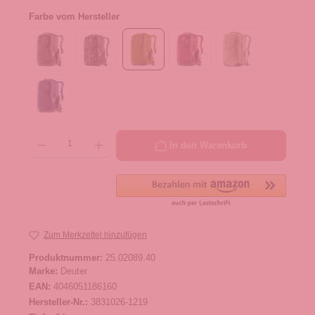
Farbe vom Hersteller
Produkt Anzahl: Gib den gewünschten Wert ein oder benutze die Schaltflächen um die 
In den Warenkorb
Zum Merkzettel hinzufügen
Produktnummer:
25.02089.40
Marke:
Deuter
EAN:
4046051186160
Hersteller-Nr.:
3831026-1219