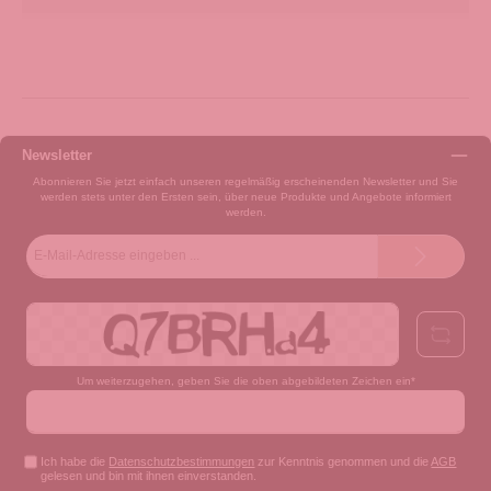
Newsletter
Abonnieren Sie jetzt einfach unseren regelmäßig erscheinenden Newsletter und Sie
werden stets unter den Ersten sein, über neue Produkte und Angebote informiert
werden.
E-
Mail-
Adresse*
Um weiterzugehen, geben Sie die oben abgebildeten Zeichen ein*
Ich habe die
Datenschutzbestimmungen
zur Kenntnis genommen und die
AGB
gelesen und bin mit ihnen einverstanden.