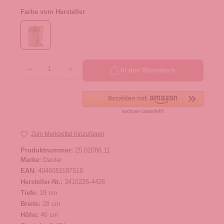
Farbe vom Hersteller
Produkt Anzahl: Gib den gewünschten Wert ein oder benutze die Schaltflächen um die 
In den Warenkorb
Zum Merkzettel hinzufügen
Produktnummer:
25.02088.11
Marke:
Deuter
EAN:
4046051187518
Hersteller-Nr.:
3410225-4426
Tiefe:
18 cm
Breite:
28 cm
Höhe:
46 cm