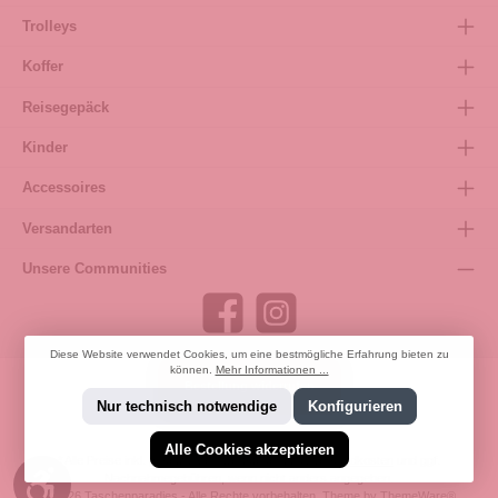
Trolleys
Koffer
Reisegepäck
Kinder
Accessoires
Versandarten
Unsere Communities
Diese Website verwendet Cookies, um eine bestmögliche Erfahrung bieten zu
können.
Mehr Informationen ...
Bestellung widerrufen
Nur technisch notwendige
Konfigurieren
Alle Cookies akzeptieren
* Alle Preise inkl. gesetzl. Mehrwertsteuer zzgl.
Versandkosten
und ggf.
Werkzeugleiste anzeigen
Nachnahmegebühren, wenn nicht anders angegeben.
© 2026 Taschenparadies - Alle Rechte vorbehalten. Theme by
ThemeWare®