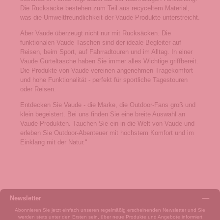
Die Rucksäcke bestehen zum Teil aus recyceltem Material,
was die Umweltfreundlichkeit der Vaude Produkte unterstreicht.
Aber Vaude überzeugt nicht nur mit Rucksäcken. Die
funktionalen Vaude Taschen sind der ideale Begleiter auf
Reisen, beim Sport, auf Fahrradtouren und im Alltag. In einer
Vaude Gürteltasche haben Sie immer alles Wichtige griffbereit.
Die Produkte von Vaude vereinen angenehmen Tragekomfort
und hohe Funktionalität - perfekt für sportliche Tagestouren
oder Reisen.
Entdecken Sie Vaude - die Marke, die Outdoor-Fans groß und
klein begeistert. Bei uns finden Sie eine breite Auswahl an
Vaude Produkten. Tauchen Sie ein in die Welt von Vaude und
erleben Sie Outdoor-Abenteuer mit höchstem Komfort und im
Einklang mit der Natur."
Newsletter
Abonnieren Sie jetzt einfach unseren regelmäßig erscheinenden Newsletter und Sie
werden stets unter den Ersten sein, über neue Produkte und Angebote informiert