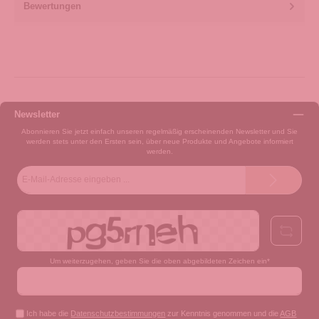
Bewertungen
Newsletter
Abonnieren Sie jetzt einfach unseren regelmäßig erscheinenden Newsletter und Sie
werden stets unter den Ersten sein, über neue Produkte und Angebote informiert
werden.
E-
Mail-
Adresse*
Um weiterzugehen, geben Sie die oben abgebildeten Zeichen ein*
Ich habe die
Datenschutzbestimmungen
zur Kenntnis genommen und die
AGB