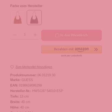
Farbe vom Hersteller
Produkt Anzahl: Gib den gewünschten Wert ein oder benutze die Schaltflächen um die 
In den Warenkorb
Zum Merkzettel hinzufügen
Produktnummer:
06.01219.30
Marke:
GUESS
EAN:
0198659086299
Hersteller-Nr.:
HWSG97 54010 ESP
Tiefe:
13 cm
Breite:
40 cm
Höhe:
40 cm