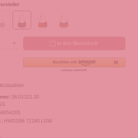
rsteller
ib den gewünschten Wert ein oder benutze die Schaltflächen um die Anzahl zu er
In den Warenkorb
tel hinzufügen
mer:
06.01221.30
SS
59054205
.:
HWSS96 72180 LGW
m