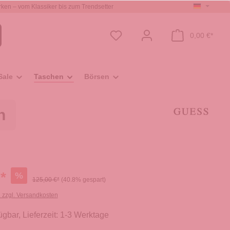
ken – vom Klassiker bis zum Trendsetter
0,00 €*
Sale
Taschen
Börsen
n
*
%
125,00 €*
(40.8% gespart)
. zzgl. Versandkosten
ügbar, Lieferzeit: 1-3 Werktage