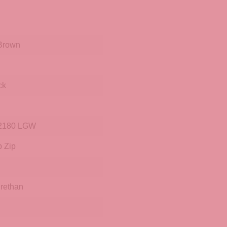
/Brown
ck
2180 LGW
p Zip
rethan