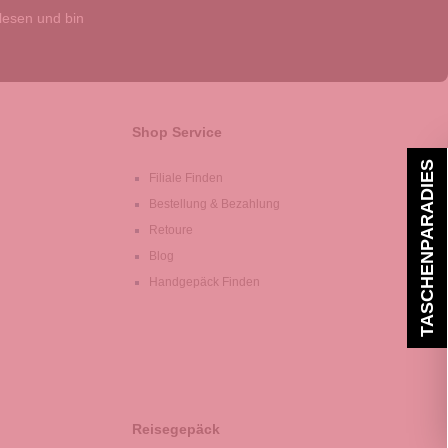
esen und bin
Shop Service
TASCHENPARADIES
Filiale Finden
Bestellung & Bezahlung
Retoure
Blog
Handgepäck Finden
Reisegepäck