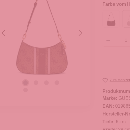
Farbe vom He
Produkt Anzahl: G
Zum Merkzet
Produktnum
Marke:
GUE
EAN:
01986
Hersteller-Nr
Tiefe:
6 cm
Breite:
29 c