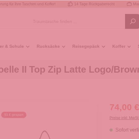
rung für Ihre Taschen und Koffer!
14 Tage Rückgaberecht
Mar
er & Schule
Rucksäcke
Reisegepäck
Koffer
le II Top Zip Latte Logo/Brow
74,00 €
51 € gespart
Preise inkl. MwSt
Sofort verf