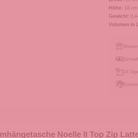
Höhe:
18 cm
Gewicht:
0,4
Volumen in L
Marken
Schnell
14 Tag
Kosten
hängetasche Noelle II Top Zip Lat