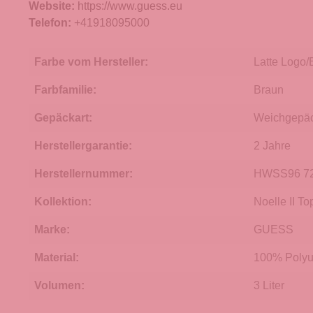
Website:
https://www.guess.eu
Telefon:
+41918095000
Farbe vom Hersteller:
Latte Logo
Farbfamilie:
Braun
Gepäckart:
Weichgepä
Herstellergarantie:
2 Jahre
Herstellernummer:
HWSS96 7
Kollektion:
Noelle II To
Marke:
GUESS
Material:
100% Polyu
Volumen:
3 Liter