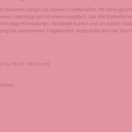
rt modernes Design mit cleverer Funktionalität. Mit ihrem ge
nneren überzeugt sie mit einem Hauptfach, das drei Kartenfächer
uf wichtige Kleinigkeiten. Verstärkte Kanten und ein stabiler Bo
 sorgt für angenehmen Tragekomfort. Abgerundet wird die Tasc
e: ca. 56 cm - 68 cm cm)
hlossen