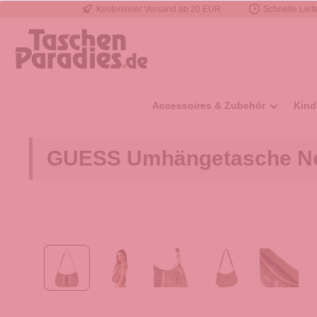
Kostenloser Versand ab 20 EUR
Schnelle Liefe
e springen
Zur Hauptnavigation springen
Accessoires & Zubehör
Kind
GUESS Umhängetasche Noel