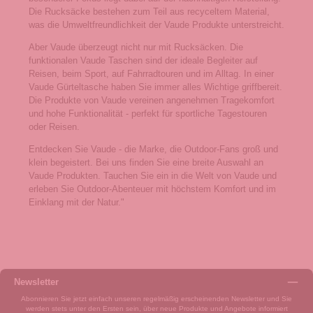
Die Rucksäcke bestehen zum Teil aus recyceltem Material,
was die Umweltfreundlichkeit der Vaude Produkte unterstreicht.
Aber Vaude überzeugt nicht nur mit Rucksäcken. Die
funktionalen Vaude Taschen sind der ideale Begleiter auf
Reisen, beim Sport, auf Fahrradtouren und im Alltag. In einer
Vaude Gürteltasche haben Sie immer alles Wichtige griffbereit.
Die Produkte von Vaude vereinen angenehmen Tragekomfort
und hohe Funktionalität - perfekt für sportliche Tagestouren
oder Reisen.
Entdecken Sie Vaude - die Marke, die Outdoor-Fans groß und
klein begeistert. Bei uns finden Sie eine breite Auswahl an
Vaude Produkten. Tauchen Sie ein in die Welt von Vaude und
erleben Sie Outdoor-Abenteuer mit höchstem Komfort und im
Einklang mit der Natur."
Newsletter
Abonnieren Sie jetzt einfach unseren regelmäßig erscheinenden Newsletter und Sie
werden stets unter den Ersten sein, über neue Produkte und Angebote informiert