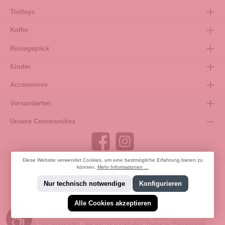
Trolleys
Koffer
Reisegepäck
Kinder
Accessoires
Versandarten
Unsere Communities
Diese Website verwendet Cookies, um eine bestmögliche Erfahrung bieten zu
können.
Mehr Informationen ...
Bestellung widerrufen
Nur technisch notwendige
Konfigurieren
Alle Cookies akzeptieren
* Alle Preise inkl. gesetzl. Mehrwertsteuer zzgl.
Versandkosten
und ggf.
Werkzeugleiste anzeigen
Nachnahmegebühren, wenn nicht anders angegeben.
© 2026 Taschenparadies - Alle Rechte vorbehalten. Theme by
ThemeWare®