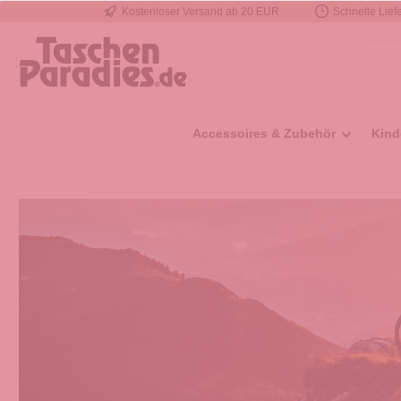
Kostenloser Versand ab 20 EUR
Schnelle Liefe
e springen
Zur Hauptnavigation springen
Accessoires & Zubehör
Kind