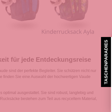
TASCHENPARADIES
eit für jede Entdeckungsreise
de sind der perfekte Begleiter. Sie schützen nicht nur
age finden Sie eine Auswahl der hochwertigen Vaude
 optimal ausgestattet. Sie sind robust, langlebig und
e Rucksäcke bestehen zum Teil aus recyceltem Material,