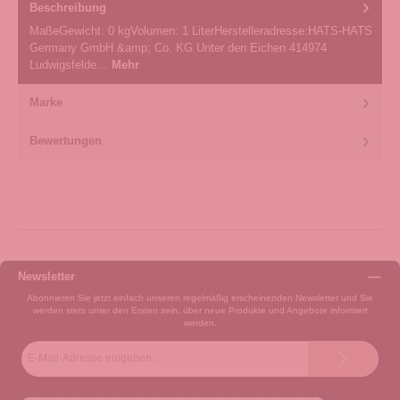
Beschreibung
MaßeGewicht: 0 kgVolumen: 1 LiterHerstelleradresse:HATS-HATS
Germany GmbH &amp; Co. KG Unter den Eichen 414974
Ludwigsfelde…
Mehr
Marke
Bewertungen
Newsletter
Abonnieren Sie jetzt einfach unseren regelmäßig erscheinenden Newsletter und Sie
werden stets unter den Ersten sein, über neue Produkte und Angebote informiert
werden.
E-
Mail-
Adresse*