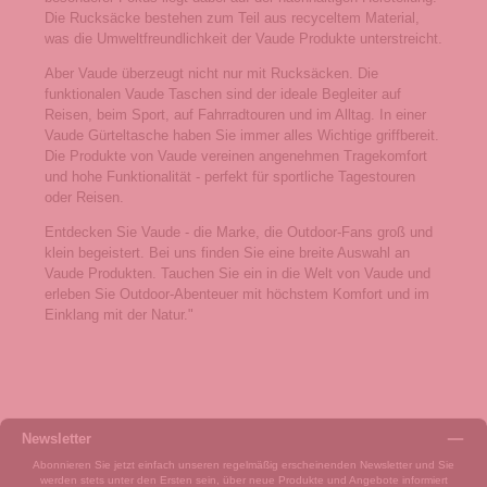
Die Rucksäcke bestehen zum Teil aus recyceltem Material,
was die Umweltfreundlichkeit der Vaude Produkte unterstreicht.
Aber Vaude überzeugt nicht nur mit Rucksäcken. Die
funktionalen Vaude Taschen sind der ideale Begleiter auf
Reisen, beim Sport, auf Fahrradtouren und im Alltag. In einer
Vaude Gürteltasche haben Sie immer alles Wichtige griffbereit.
Die Produkte von Vaude vereinen angenehmen Tragekomfort
und hohe Funktionalität - perfekt für sportliche Tagestouren
oder Reisen.
Entdecken Sie Vaude - die Marke, die Outdoor-Fans groß und
klein begeistert. Bei uns finden Sie eine breite Auswahl an
Vaude Produkten. Tauchen Sie ein in die Welt von Vaude und
erleben Sie Outdoor-Abenteuer mit höchstem Komfort und im
Einklang mit der Natur."
Newsletter
Abonnieren Sie jetzt einfach unseren regelmäßig erscheinenden Newsletter und Sie
werden stets unter den Ersten sein, über neue Produkte und Angebote informiert