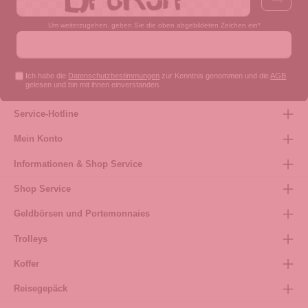
Um weiterzugehen, geben Sie die oben abgebildeten Zeichen ein*
Ich habe die
Datenschutzbestimmungen
zur Kenntnis genommen und die
AGB
gelesen und bin mit ihnen einverstanden.
Service-Hotline
Mein Konto
Informationen & Shop Service
Shop Service
Geldbörsen und Portemonnaies
Trolleys
Koffer
Reisegepäck