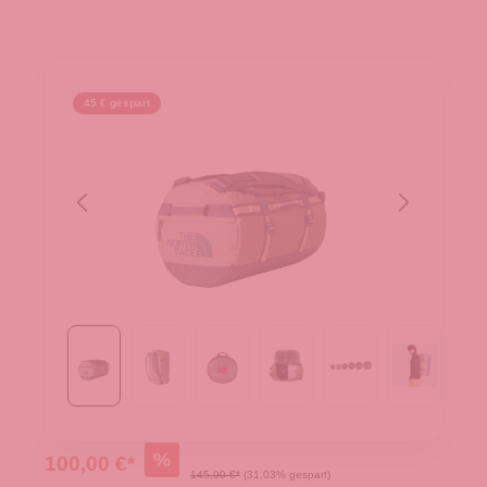
45 € gespart
%
100,00 €*
145,00 €*
(31.03% gespart)