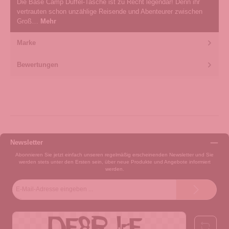
Die Base Camp Duffel-Tasche ist zu Recht legendär! Denn ihr
vertrauten schon unzählige Reisende und Abenteurer zwischen
Groß…
Mehr
Marke
Bewertungen
Newsletter
Abonnieren Sie jetzt einfach unseren regelmäßig erscheinenden Newsletter und Sie
werden stets unter den Ersten sein, über neue Produkte und Angebote informiert
werden.
E-
Mail-
Adresse*