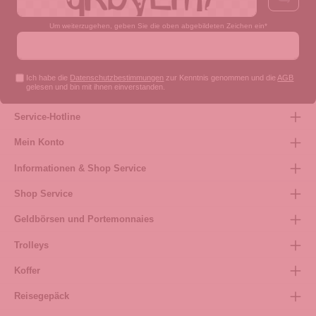
Um weiterzugehen, geben Sie die oben abgebildeten Zeichen ein*
Ich habe die
Datenschutzbestimmungen
zur Kenntnis genommen und die
AGB
gelesen und bin mit ihnen einverstanden.
Service-Hotline
Mein Konto
Informationen & Shop Service
Shop Service
Geldbörsen und Portemonnaies
Trolleys
Koffer
Reisegepäck