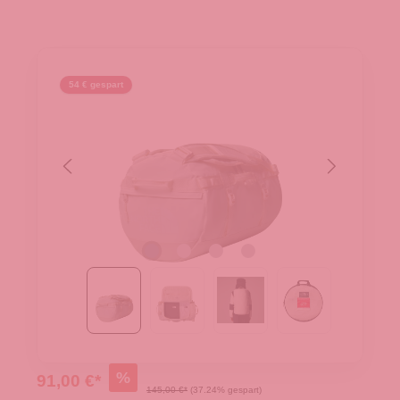
54 € gespart
%
91,00 €*
145,00 €*
(37.24% gespart)