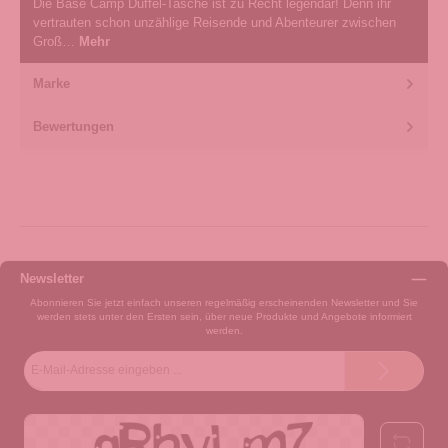
Die Base Camp Duffel-Tasche ist zu Recht legendär! Denn ihr
vertrauten schon unzählige Reisende und Abenteurer zwischen
Groß…
Mehr
Marke
Bewertungen
Newsletter
Abonnieren Sie jetzt einfach unseren regelmäßig erscheinenden Newsletter und Sie
werden stets unter den Ersten sein, über neue Produkte und Angebote informiert
werden.
E-
Mail-
Adresse*