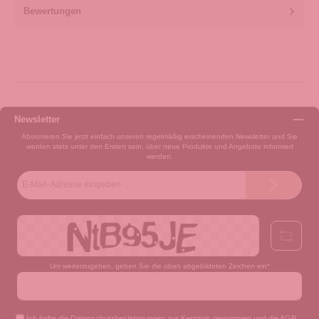
Bewertungen
Newsletter
Abonnieren Sie jetzt einfach unseren regelmäßig erscheinenden Newsletter und Sie
werden stets unter den Ersten sein, über neue Produkte und Angebote informiert
werden.
E-
Mail-
Adresse*
Um weiterzugehen, geben Sie die oben abgebildeten Zeichen ein*
Ich habe die
Datenschutzbestimmungen
zur Kenntnis genommen und die
AGB