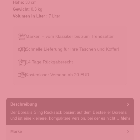
Höhe:
33 cm
Gewicht:
0,3 kg
Volumen in Liter :
7 Liter
Marken – vom Klassiker bis zum Trendsetter
Schnelle Lieferung für Ihre Taschen und Koffer!
14 Tage Rückgaberecht
Kostenloser Versand ab 20 EUR
Beschreibung
Der Borealis Sling Rucksack basiert auf dem Bestseller Borealis
und ist eine kleinere, kompaktere Version, bei der es nicht…
Mehr
Marke