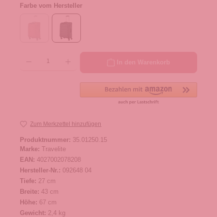
Farbe vom Hersteller
Produkt Anzahl: Gib den gewünschten Wert ein oder benutze die Schaltflächen um die 
In den Warenkorb
Zum Merkzettel hinzufügen
Produktnummer:
35.01250.15
Marke:
Travelite
EAN:
4027002078208
Hersteller-Nr.:
092648 04
Tiefe:
27 cm
Breite:
43 cm
Höhe:
67 cm
Gewicht:
2,4 kg