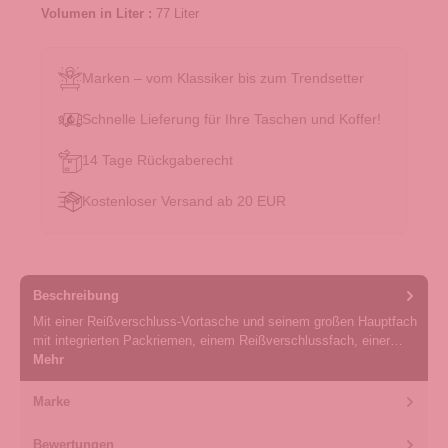
Volumen in Liter :
77 Liter
Marken – vom Klassiker bis zum Trendsetter
Schnelle Lieferung für Ihre Taschen und Koffer!
14 Tage Rückgaberecht
Kostenloser Versand ab 20 EUR
Beschreibung
Mit einer Reißverschluss-Vortasche und seinem großen Hauptfach
mit integrierten Packriemen, einem Reißverschlussfach, einer…
Mehr
Marke
Bewertungen