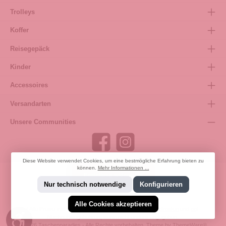
Trolleys
Koffer
Reisegepäck
Kinder
Accessoires
Versandarten
Unsere Communities
Diese Website verwendet Cookies, um eine bestmögliche Erfahrung bieten zu
können.
Mehr Informationen ...
Bestellung widerrufen
Nur technisch notwendige
Konfigurieren
Alle Cookies akzeptieren
* Alle Preise inkl. gesetzl. Mehrwertsteuer zzgl.
Versandkosten
und ggf.
Werkzeugleiste anzeigen
Nachnahmegebühren, wenn nicht anders angegeben.
© 2026 Taschenparadies - Alle Rechte vorbehalten. Theme by
ThemeWare®