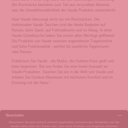
Die Rucksäcke bestehen zum Teil aus recyceltem Material,
was die Umweltfreundlichkeit der Vaude Produkte unterstreicht.
Aber Vaude überzeugt nicht nur mit Rucksäcken. Die
funktionalen Vaude Taschen sind der ideale Begleiter auf
Reisen, beim Sport, auf Fahrradtouren und im Alltag. In einer
Vaude Gürteltasche haben Sie immer alles Wichtige griffbereit.
Die Produkte von Vaude vereinen angenehmen Tragekomfort
und hohe Funktionalität - perfekt für sportliche Tagestouren
oder Reisen.
Entdecken Sie Vaude - die Marke, die Outdoor-Fans groß und
klein begeistert. Bei uns finden Sie eine breite Auswahl an
Vaude Produkten. Tauchen Sie ein in die Welt von Vaude und
erleben Sie Outdoor-Abenteuer mit höchstem Komfort und im
Einklang mit der Natur."
Newsletter
Abonnieren Sie jetzt einfach unseren regelmäßig erscheinenden Newsletter und Sie
werden stets unter den Ersten sein, über neue Produkte und Angebote informiert