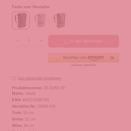
Farbe vom Hersteller
Produkt Anzahl: Gib den gewünschten Wert ein oder benutze die Schaltflächen um die 
In den Warenkorb
Zum Merkzettel hinzufügen
Produktnummer:
25.01891.00
Marke:
Vaude
EAN:
4062218380783
Hersteller-Nr.:
16089 010
Tiefe:
16 cm
Breite:
31 cm
Höhe:
48 cm