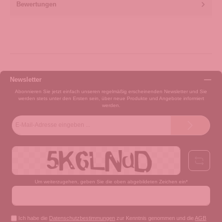
Bewertungen
Newsletter
Abonnieren Sie jetzt einfach unseren regelmäßig erscheinenden Newsletter und Sie
werden stets unter den Ersten sein, über neue Produkte und Angebote informiert
werden.
E-
Mail-
Adresse*
Um weiterzugehen, geben Sie die oben abgebildeten Zeichen ein*
Ich habe die
Datenschutzbestimmungen
zur Kenntnis genommen und die
AGB