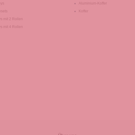
eys
Aluminium-Koffer
ysets
Koffer
ys mit 2 Rollen
ys mit 4 Rollen