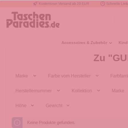
Kostenloser Versand ab 20 EUR
Schnelle Liefe
e springen
Zur Hauptnavigation springen
Accessoires & Zubehör
Kind
Zu "GU
Marke
Farbe vom Hersteller
Farbfami
Herstellernummer
Kollektion
Marke
Höhe
Gewicht
Keine Produkte gefunden.