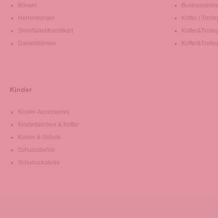
Börsen
Businesstroll
Herrenbörsen
Koffer / Trolle
SlimWallet/Kreditkart
Koffer&Trolle
Damenbörsen
Koffer&Trolle
Kinder
Kinder-Accessoires
Kindertaschen & Koffer
Kinder & Schule
Schulzubehör
Schulrucksäcke