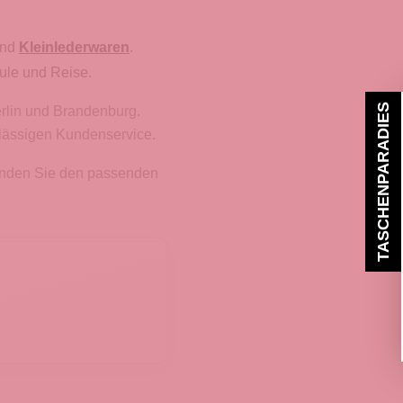
nd
Kleinlederwaren
.
ule und Reise.
TASCHENPARADIES
erlin und Brandenburg.
rlässigen Kundenservice.
finden Sie den passenden