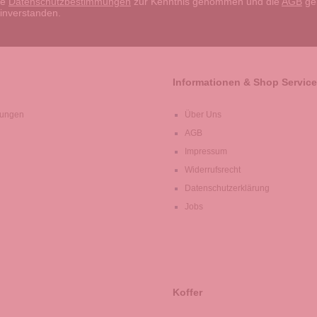
ie
Datenschutzbestimmungen
zur Kenntnis genommen und die
AGB
gel
einverstanden.
Informationen & Shop Service
lungen
Über Uns
AGB
Impressum
Widerrufsrecht
Datenschutzerklärung
Jobs
Koffer