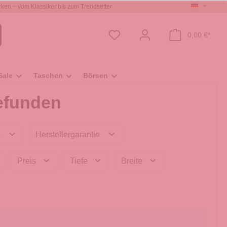
ken – vom Klassiker bis zum Trendsetter
0,00 €*
Sale
Taschen
Börsen
efunden
e
Herstellergarantie
Preis
Tiefe
Breite