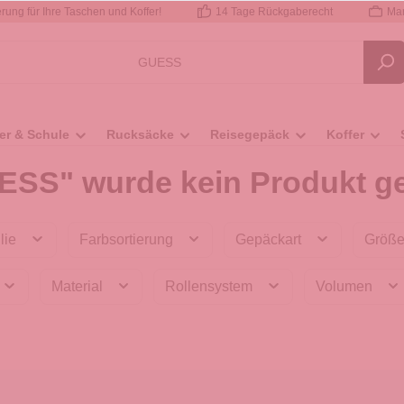
rung für Ihre Taschen und Koffer!
14 Tage Rückgaberecht
Mar
er & Schule
Rucksäcke
Reisegepäck
Koffer
ESS" wurde kein Produkt g
lie
Farbsortierung
Gepäckart
Größ
Material
Rollensystem
Volumen