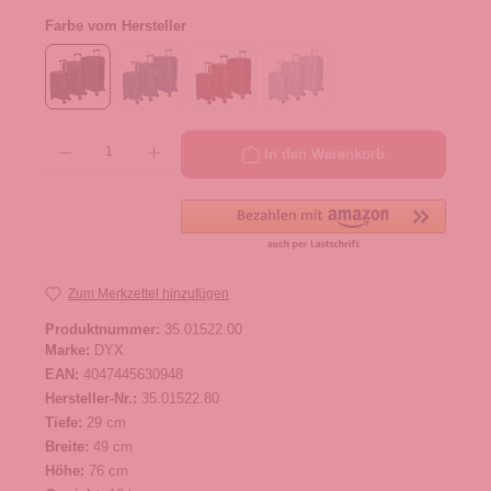
Farbe vom Hersteller
Produkt Anzahl: Gib den gewünschten Wert ein oder benutze die Schaltflächen um die 
In den Warenkorb
Zum Merkzettel hinzufügen
Produktnummer:
35.01522.00
Marke:
DYX
EAN:
4047445630948
Hersteller-Nr.:
35.01522.80
Tiefe:
29 cm
Breite:
49 cm
Höhe:
76 cm