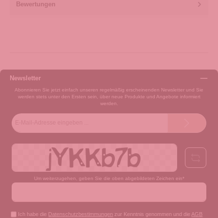
Bewertungen
Newsletter
Abonnieren Sie jetzt einfach unseren regelmäßig erscheinenden Newsletter und Sie
werden stets unter den Ersten sein, über neue Produkte und Angebote informiert
werden.
E-
Mail-
Adresse*
Um weiterzugehen, geben Sie die oben abgebildeten Zeichen ein*
Ich habe die
Datenschutzbestimmungen
zur Kenntnis genommen und die
AGB