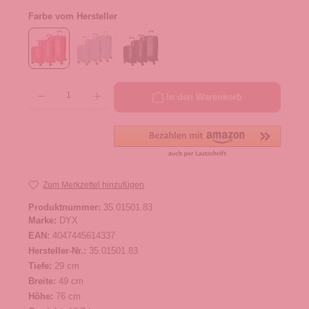
Farbe vom Hersteller
Produkt Anzahl: Gib den gewünschten Wert ein oder benutze die Schaltflächen um die 
In den Warenkorb
Zum Merkzettel hinzufügen
Produktnummer:
35.01501.83
Marke:
DYX
EAN:
4047445614337
Hersteller-Nr.:
35.01501.83
Tiefe:
29 cm
Breite:
49 cm
Höhe:
76 cm