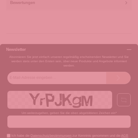
Bewertungen
Newsletter
Abonnieren Sie jetzt einfach unseren regelmäßig erscheinenden Newsletter und Sie
werden stets unter den Ersten sein, über neue Produkte und Angebote informiert
werden.
E-
Mail-
Adresse*
Um weiterzugehen, geben Sie die oben abgebildeten Zeichen ein*
Ich habe die
Datenschutzbestimmungen
zur Kenntnis genommen und die
AGB