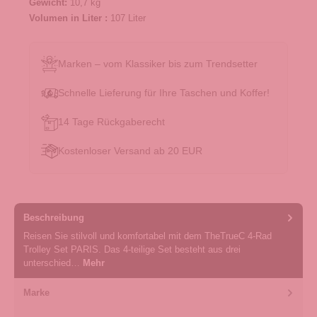
Gewicht:
10,7 kg
Volumen in Liter :
107 Liter
Marken – vom Klassiker bis zum Trendsetter
Schnelle Lieferung für Ihre Taschen und Koffer!
14 Tage Rückgaberecht
Kostenloser Versand ab 20 EUR
Beschreibung
Reisen Sie stilvoll und komfortabel mit dem TheTrueC 4-Rad
Trolley Set PARIS. Das 4-teilige Set besteht aus drei
unterschied…
Mehr
Marke