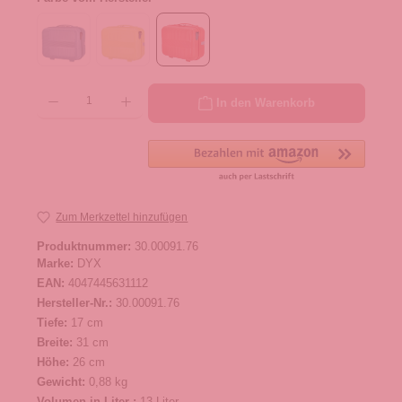
Produkt Anzahl: Gib den gewünschten Wert ein oder benutze die Schaltflächen um die 
In den Warenkorb
Zum Merkzettel hinzufügen
Produktnummer:
30.00091.76
Marke:
DYX
EAN:
4047445631112
Hersteller-Nr.:
30.00091.76
Tiefe:
17 cm
Breite:
31 cm
Höhe:
26 cm
Gewicht:
0,88 kg
Volumen in Liter :
13 Liter