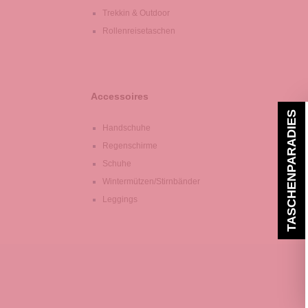
Trekkin & Outdoor
Rollenreisetaschen
Accessoires
TASCHENPARADIES
Handschuhe
Regenschirme
Schuhe
Wintermützen/Stirnbänder
Leggings