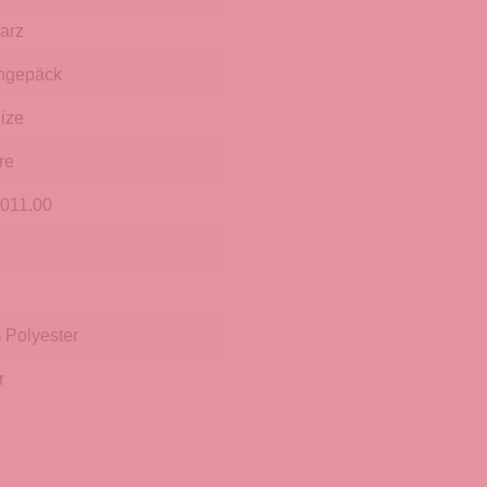
arz
hgepäck
ize
re
011.00
Polyester
r