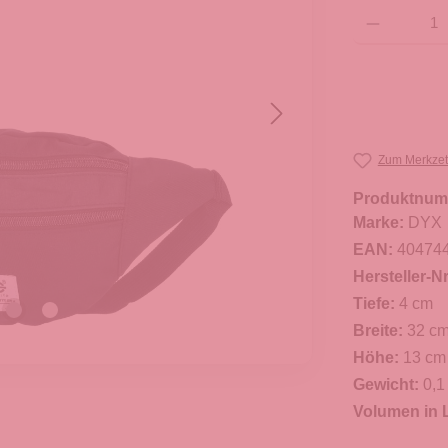
Produkt Anzahl: G
Zum Merkzet
Produktnum
Marke:
DYX
EAN:
40474
Hersteller-Nr
Tiefe:
4 cm
Breite:
32 c
Höhe:
13 cm
Gewicht:
0,1
Volumen in L