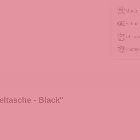
Marken
Schnell
14 Tag
Kosten
ltasche - Black"