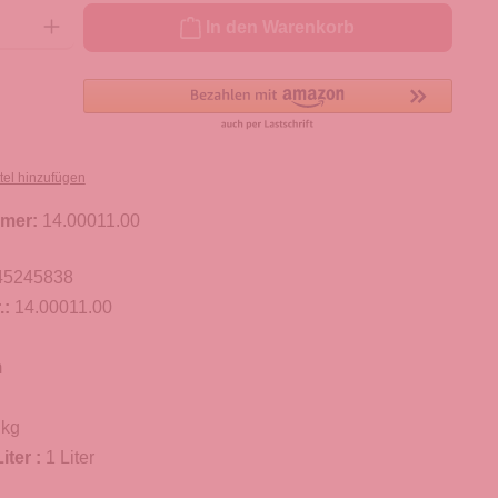
ib den gewünschten Wert ein oder benutze die Schaltflächen um die Anzahl zu er
In den Warenkorb
tel hinzufügen
mer:
14.00011.00
45245838
.:
14.00011.00
m
 kg
iter :
1 Liter