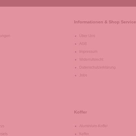
Informationen & Shop Service
lungen
Über Uns
AGB
Impressum
Widerrufsrecht
Datenschutzerklärung
Jobs
Koffer
eys
Aluminium-Koffer
ysets
Koffer