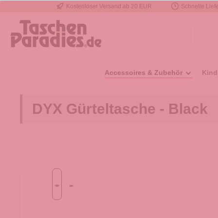
Kostenloser Versand ab 20 EUR
Schnelle Liefe
e springen
Zur Hauptnavigation springen
Accessoires & Zubehör
Kind
DYX Gürteltasche - Black