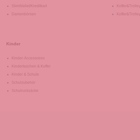
SlimWallet/Kreditkart
Koffer&Trolle
Damenbörsen
Koffer&Trolle
Kinder
Kinder-Accessoires
Kindertaschen & Koffer
Kinder & Schule
Schulzubehör
Schulrucksäcke