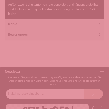
Außen:zwei Schulterriemen, die gepolstert und längenverstellbar
sindder Rücken ist gepolstertmit einer Hängeschlaufeein Reiß…
Mehr
Marke
Bewertungen
Newsletter
Abonnieren Sie jetzt einfach unseren regelmäßig erscheinenden Newsletter und Sie
werden stets unter den Ersten sein, über neue Produkte und Angebote informiert
werden.
E-
Mail-
Adresse*