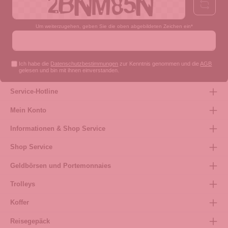
Um weiterzugehen, geben Sie die oben abgebildeten Zeichen ein*
Ich habe die
Datenschutzbestimmungen
zur Kenntnis genommen und die
AGB
gelesen und bin mit ihnen einverstanden.
Service-Hotline
Mein Konto
Informationen & Shop Service
Shop Service
Geldbörsen und Portemonnaies
Trolleys
Koffer
Reisegepäck