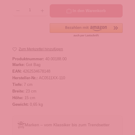
Produkt Anzahl: Gib den gewünschten Wert ein oder benutze die Schaltflächen um die 
In den Warenkorb
Zum Merkzettel hinzufügen
Produktnummer:
40.00188.00
Marke:
Got Bag
EAN:
4262534678148
Hersteller-Nr.:
AC0511XX-110
Tiefe:
7 cm
Breite:
23 cm
Höhe:
15 cm
Gewicht:
0,65 kg
Marken – vom Klassiker bis zum Trendsetter