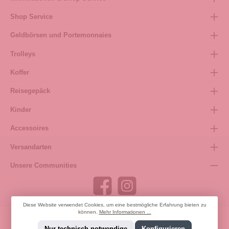
Shop Service
Geldbörsen und Portemonnaies
Trolleys
Koffer
Reisegepäck
Kinder
Accessoires
Versandarten
Unsere Communities
Diese Website verwendet Cookies, um eine bestmögliche Erfahrung bieten zu
können.
Mehr Informationen ...
Bestellung widerrufen
Nur technisch notwendige
Konfigurieren