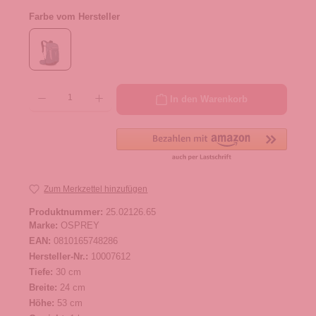
Farbe vom Hersteller
Produkt Anzahl: Gib den gewünschten Wert ein oder benutze die Schaltflächen um die 
In den Warenkorb
Zum Merkzettel hinzufügen
Produktnummer:
25.02126.65
Marke:
OSPREY
EAN:
0810165748286
Hersteller-Nr.:
10007612
Tiefe:
30 cm
Breite:
24 cm
Höhe:
53 cm