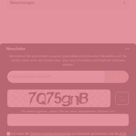
Bewertungen
Newsletter
Abonnieren Sie jetzt einfach unseren regelmäßig erscheinenden Newsletter und Sie
werden stets unter den Ersten sein, über neue Produkte und Angebote informiert
werden.
E-
Mail-
Adresse*
Um weiterzugehen, geben Sie die oben abgebildeten Zeichen ein*
Ich habe die
Datenschutzbestimmungen
zur Kenntnis genommen und die
AGB