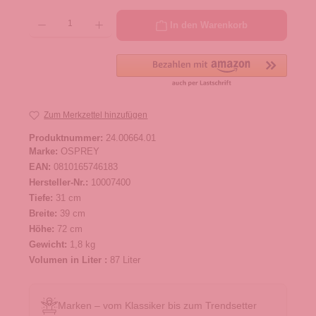
Produkt Anzahl: Gib den gewünschten Wert ein oder benutze die Schaltflächen um die 
In den Warenkorb
Zum Merkzettel hinzufügen
Produktnummer:
24.00664.01
Marke:
OSPREY
EAN:
0810165746183
Hersteller-Nr.:
10007400
Tiefe:
31 cm
Breite:
39 cm
Höhe:
72 cm
Gewicht:
1,8 kg
Volumen in Liter :
87 Liter
Marken – vom Klassiker bis zum Trendsetter