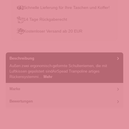
Schnelle Lieferung für Ihre Taschen und Koffer!
14 Tage Rückgaberecht
Kostenloser Versand ab 20 EUR
Beschreibung
Außen:zwei ergonomisch-geformte Schulterriemen, die mit
Luftkissen gepolstert sindAirSpead Trampoline artiges
Rückensystemmi…
Mehr
Marke
Bewertungen