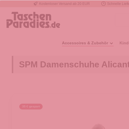
Kostenloser Versand ab 20 EUR
Schnelle Liefe
e springen
Zur Hauptnavigation springen
Accessoires & Zubehör
Kind
SPM Damenschuhe Alicant
35 € gespart