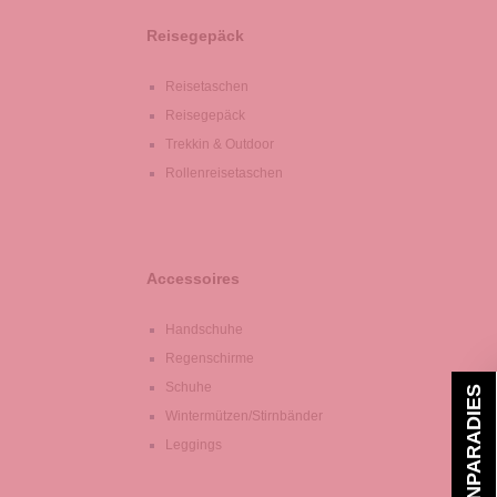
Reisegepäck
Reisetaschen
Reisegepäck
Trekkin & Outdoor
Rollenreisetaschen
Accessoires
Handschuhe
Regenschirme
Schuhe
TASCHENPARADIES
Wintermützen/Stirnbänder
Leggings