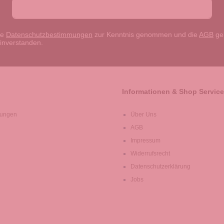
ie
Datenschutzbestimmungen
zur Kenntnis genommen und die
AGB
gel
einverstanden.
Informationen & Shop Service
lungen
Über Uns
AGB
Impressum
Widerrufsrecht
Datenschutzerklärung
Jobs