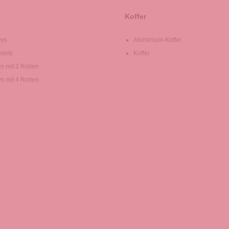
Koffer
eys
Aluminium-Koffer
ysets
Koffer
ys mit 2 Rollen
ys mit 4 Rollen