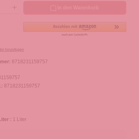
ib den gewünschten Wert ein oder benutze die Schaltflächen um die Anzahl zu er
In den Warenkorb
tel hinzufügen
mer:
8718231159757
31159757
.:
8718231159757
iter :
1 Liter