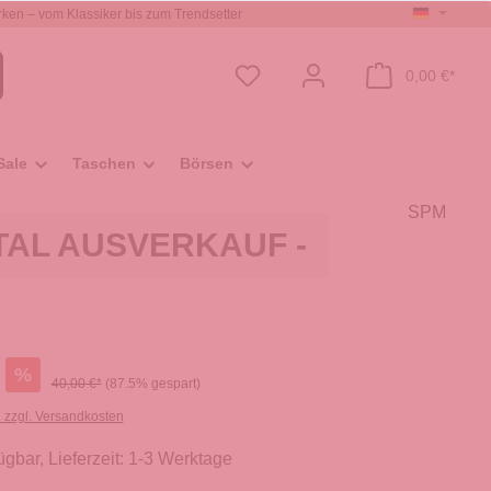
ken – vom Klassiker bis zum Trendsetter
0,00 €*
Sale
Taschen
Börsen
SPM
OTAL AUSVERKAUF -
%
40,00 €*
(87.5% gespart)
. zzgl. Versandkosten
ügbar, Lieferzeit: 1-3 Werktage