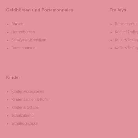
Geldbörsen und Portemonnaies
Trolleys
Börsen
Businesstroll
Herrenbörsen
Koffer / Trolle
SlimWallet/Kreditkart
Koffer&Trolle
Damenbörsen
Koffer&Trolle
Kinder
Kinder-Accessoires
Kindertaschen & Koffer
Kinder & Schule
Schulzubehör
Schulrucksäcke