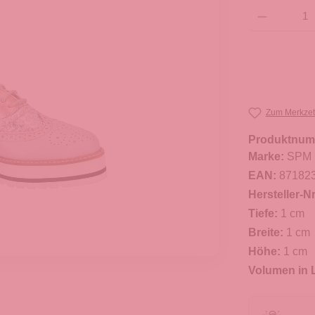
Produkt Anzahl: G
Zum Merkzet
Produktnum
Marke:
SPM
EAN:
87182
Hersteller-Nr
Tiefe:
1 cm
Breite:
1 cm
Höhe:
1 cm
Volumen in L