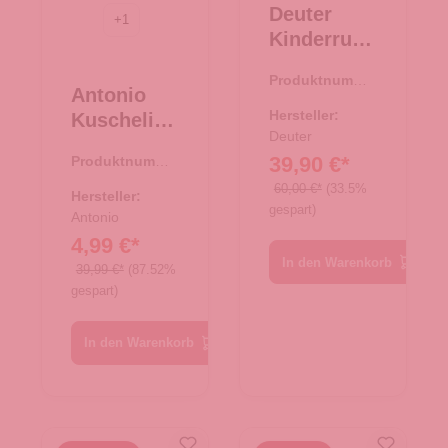
Deuter
+
1
Kinderruck
sack
Produktnumme
Waldfuchs
Antonio
r:
23.00522.60
14 wave-
Hersteller:
Kuschelige
nightblue
Deuter
r
39,90 €*
Produktnumme
Damenpon
r:
62.00857.37
60,00 €*
(33.5%
cho -
Hersteller:
gespart)
Taupe
Antonio
4,99 €*
In den Warenkorb
39,99 €*
(87.52%
gespart)
In den Warenkorb