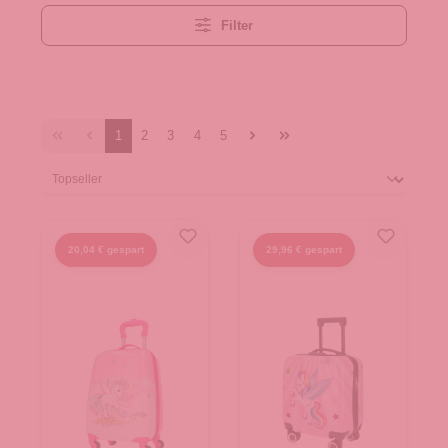
Filter
1
2
3
4
5
20,04 € gespart
29,96 € gespart