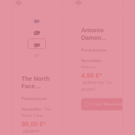
Active blue
Antonio
Evergreen-TNF Black
Damen
Slipper
TNF Black
Produktnumme
"Clou"
+
7
r:
71.00618.01
Dots
Hersteller:
Größe
Antonio
4,99 €*
38/39 -
The North
schwarz
14,99 €*
(66.71%
Face
gespart)
Reisetasch
Produktnumme
e/Rucksac
In den Warenkorb
r:
33.01081.00
k Base
Hersteller:
The
Camp
North Face
98,00 €*
Duffel S
TNF Black
145,00 €*