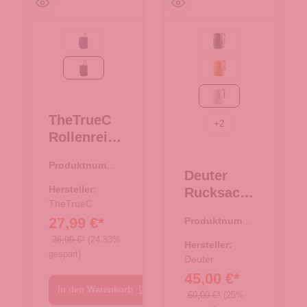
navy
Black
schwarz
amber-maple
bone-desert
TheTrueC
+
2
Rollenreise
tasche
Produktnumme
50cm
Deuter
r:
34.00377.00
Berlin 2.0
Hersteller:
Rucksack
schwarz
TheTrueC
Gogo
27,99 €*
Produktnumme
bone-
r:
25.01965.26
36,99 €*
(24.33%
desert
Hersteller:
gespart)
Deuter
45,00 €*
In den Warenkorb
60,00 €*
(25%