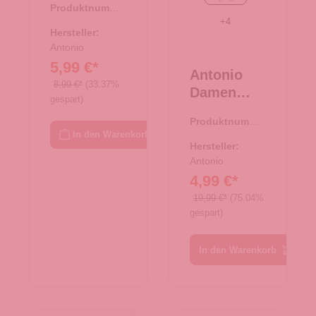
Produktnumme
Tasche XS
+
4
r:
08.00750.26
- beige
Hersteller:
Antonio
5,99 €*
Antonio
8,99 €*
(33.37%
Damen
gespart)
Schal soft
Produktnumme
Cashmera
In den Warenkorb
r:
62.01768.82
- rosa/grau
Hersteller:
Antonio
4,99 €*
19,99 €*
(75.04%
gespart)
In den Warenkorb