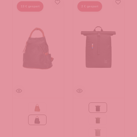
13 € gespart
2 € gespart
Camel
Black
schwarz
algae
bass