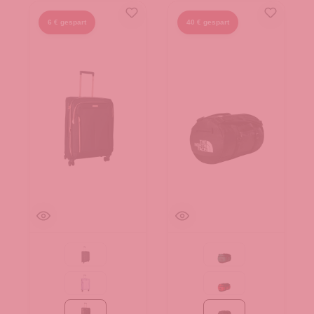
6 € gespart
40 € gespart
Black
Evergreen-TNF Black
Flieder
Red-TNF Black-NPF