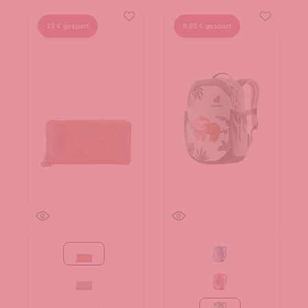
13 € gespart
9,05 € gespart
Cognac
aqua-wave
mint
blossom-dahlia