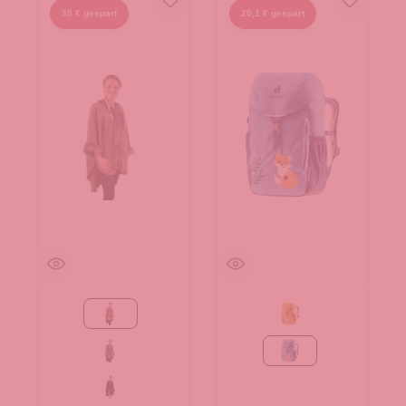
35 € gespart
20,1 € gespart
Taupe
amber-maple
grau
wave-nightblue
schwarz