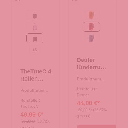
Black
maple-amber
Flieder
masala-cherry
black/rose
wave-nightblue
+
3
Deuter
Kinderruck
TheTrueC 4
sack
Rollen
Produktnumme
Junior
r:
23.00483.80
Koffer
masala-
Hersteller:
Produktnumme
Superlight
cherry
Deuter
r:
35.01194.01
55cm
Hersteller:
44,00 €*
Kopenhage
TheTrueC
60,00 €*
(26.67%
49,99 €*
n
gespart)
black/rose
55,99 €*
(10.72%
gespart)