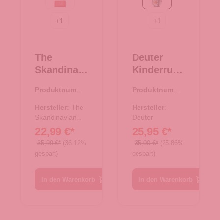
rot
spearmint-seagreen
+
1
+
1
The
Deuter
Skandinavi
Kinderruck
an Brand
sack Pico
Produktnumme
Produktnumme
Damen
spearmint-
r:
44.02411.38
r:
23.00480.40
Geldbörse
seagreen
Hersteller:
The
Hersteller:
Leder -
Skandinavian
Deuter
Brand
22,99 €*
25,95 €*
Cognac
35,99 €*
(36.12%
35,00 €*
(25.86%
gespart)
gespart)
In den Warenkorb
In den Warenkorb