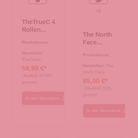
black/rose
TNF Black
+
5
TheTrueC 4
Rollen
The North
Koffer
Face
Produktnumme
Superlight
r:
35.01195.01
Reisetasch
67cm
Hersteller:
Produktnumme
e/Rucksac
Kopenhage
TheTrueC
r:
33.01080.00
k Base
Hersteller:
The
59,99 €*
n
Camp
North Face
black/rose
65,99 €*
(9.09%
85,00 €*
Duffel XS
gespart)
TNF Black
125,00 €*
(32%
gespart)
In den Warenkorb
In den Warenkorb