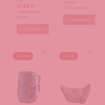
Large
TNF Black
155,00 €*
47,00 €*
Black
(35.48% gespart)
49,00 €*
(4.08%
gespart)
In den Warenkorb
In den Warenkorb
16 € gespart
2 € gespart