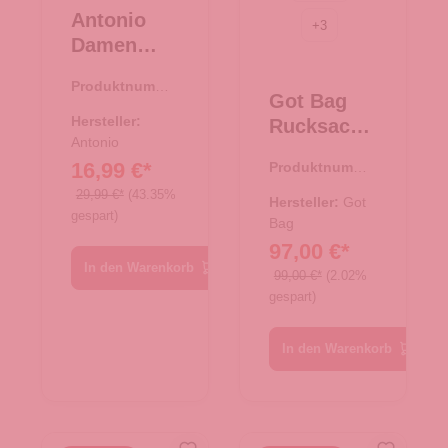
Antonio
+
3
Damen
Freizeit
Produktnumme
Rucksack -
Got Bag
r:
19.00008.00
schwarz
Hersteller:
Rucksack
Antonio
Rolltop
16,99 €*
Produktnumme
EASY
r:
25.02041.00
29,99 €*
(43.35%
Black
Hersteller:
Got
gespart)
Bag
97,00 €*
In den Warenkorb
99,00 €*
(2.02%
gespart)
In den Warenkorb