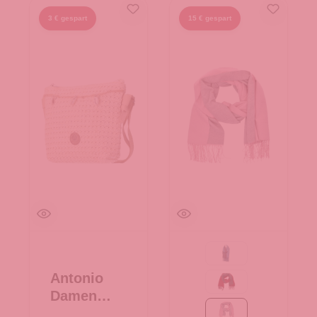
3 € gespart
15 € gespart
69-navy
Antonio
bordeaux/grau
Damen
Bast
rosa/grau