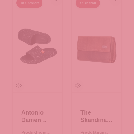
10 € gespart
5 € gespart
Antonio
The
Damen
Skandinavi
Slipper
an Brand
Produktnumme
Produktnumme