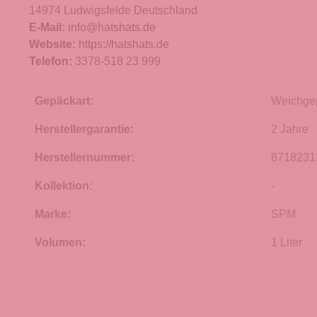
14974 Ludwigsfelde Deutschland
E-Mail:
info@hatshats.de
Website:
https://hatshats.de
Telefon:
3378-518 23 999
Gepäckart:
Weichge
Herstellergarantie:
2 Jahre
Herstellernummer:
8718231
Kollektion:
-
Marke:
SPM
Volumen:
1 Liter