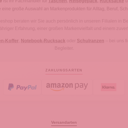
e
ist Ihr Fachhändler für
Taschen
,
Reisegepäck
,
Rucksäcke
u
 eine große Auswahl an Markenprodukten für Alltag, Beruf, Sch
hop beraten wir Sie auch persönlich in unseren Filialen in B
gjähriger Erfahrung, einer großen Markenvielfalt und einem zuve
en-Koffer
,
Notebook-Rucksack
oder
Schulranzen
– bei uns 
Begleiter.
ZAHLUNGSARTEN
Versandarten