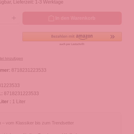
ügbar, Lieferzeit: 1-3 Werktage
ib den gewünschten Wert ein oder benutze die Schaltflächen um die Anzahl zu er
In den Warenkorb
tel hinzufügen
mer:
8718231223533
31223533
.:
8718231223533
iter :
1 Liter
 – vom Klassiker bis zum Trendsetter