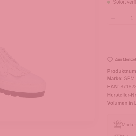
Sofort verf
Produkt Anzahl: G
Zum Merkzet
Produktnum
Marke:
SPM
EAN:
87182
Hersteller-Nr
Volumen in L
Marken