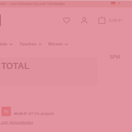
ken – vom Klassiker bis zum Trendsetter
0,00 €*
Sale
Taschen
Börsen
SPM
i TOTAL
%
40,00 €*
(87.5% gespart)
. zzgl. Versandkosten