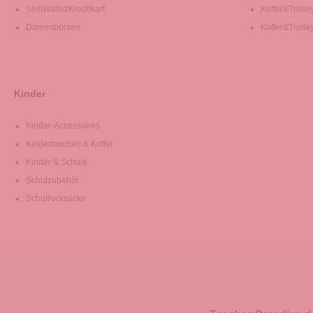
SlimWallet/Kreditkart
Koffer&Trolle
Damenbörsen
Koffer&Trolle
Kinder
Kinder-Accessoires
Kindertaschen & Koffer
Kinder & Schule
Schulzubehör
Schulrucksäcke