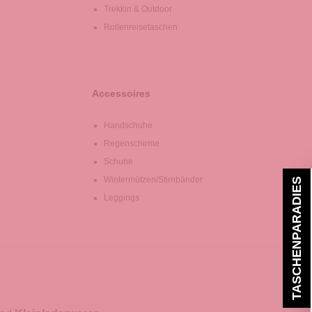
Trekkin & Outdoor
Rollenreisetaschen
Accessoires
Handschuhe
Regenschirme
Schuhe
Wintermützen/Stirnbänder
TASCHENPARADIES
Leggings