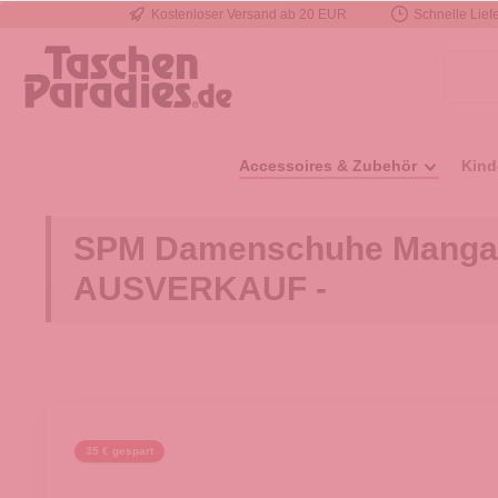
Kostenloser Versand ab 20 EUR
Schnelle Liefe
e springen
Zur Hauptnavigation springen
Accessoires & Zubehör
Kind
SPM Damenschuhe Manga S
AUSVERKAUF -
35 € gespart