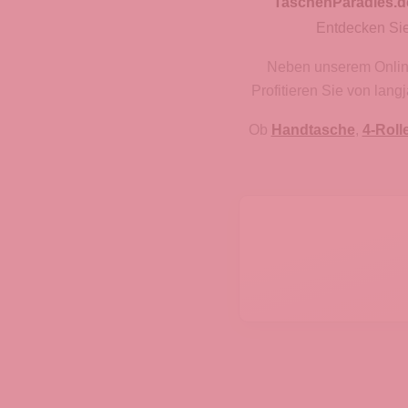
TaschenParadies.d
Entdecken Sie
Neben unserem Onlines
Profitieren Sie von lan
Ob
Handtasche
,
4-Roll