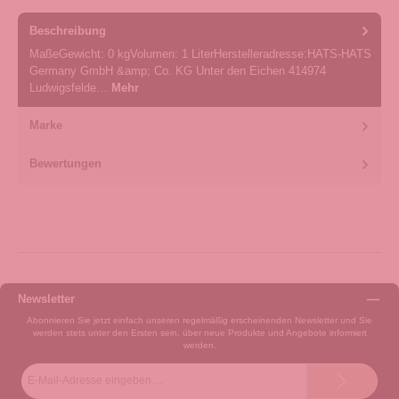
Beschreibung
MaßeGewicht: 0 kgVolumen: 1 LiterHerstelleradresse:HATS-HATS
Germany GmbH &amp; Co. KG Unter den Eichen 414974
Ludwigsfelde…
Mehr
Marke
Bewertungen
Newsletter
Abonnieren Sie jetzt einfach unseren regelmäßig erscheinenden Newsletter und Sie
werden stets unter den Ersten sein, über neue Produkte und Angebote informiert
werden.
E-
Mail-
Adresse*