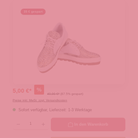
35 € gespart
%
5,00 €*
40,00 €*
(87.5% gespart)
Preise inkl. MwSt. zzgl. Versandkosten
Sofort verfügbar, Lieferzeit: 1-3 Werktage
Produkt Anzahl: Gib den gewünschten Wert ein oder benutze die Schaltflächen um die 
In den Warenkorb