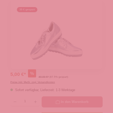
35 € gespart
%
5,00 €*
40,00 €*
(87.5% gespart)
Preise inkl. MwSt. zzgl. Versandkosten
Sofort verfügbar, Lieferzeit: 1-3 Werktage
Produkt Anzahl: Gib den gewünschten Wert ein oder benutze die Schaltflächen um die 
In den Warenkorb