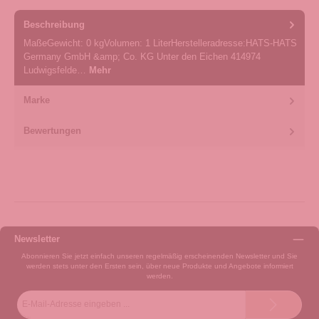
Beschreibung
MaßeGewicht: 0 kgVolumen: 1 LiterHerstelleradresse:HATS-HATS
Germany GmbH &amp; Co. KG Unter den Eichen 414974
Ludwigsfelde…
Mehr
Marke
Bewertungen
Newsletter
Abonnieren Sie jetzt einfach unseren regelmäßig erscheinenden Newsletter und Sie
werden stets unter den Ersten sein, über neue Produkte und Angebote informiert
werden.
E-
Mail-
Adresse*