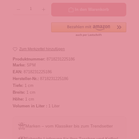
Produkt Anzahl: Gib den gewünschten Wert ein oder benutze die Schaltflächen um die 
In den Warenkorb
Zum Merkzettel hinzufügen
Produktnummer:
8718231225186
Marke:
SPM
EAN:
8718231225186
Hersteller-Nr.:
8718231225186
Tiefe:
1 cm
Breite:
1 cm
Höhe:
1 cm
Volumen in Liter :
1 Liter
Marken – vom Klassiker bis zum Trendsetter
Schnelle Lieferung für Ihre Taschen und Koffer!