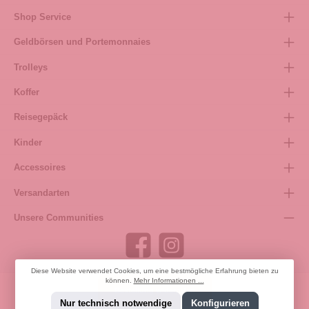
Shop Service
Geldbörsen und Portemonnaies
Trolleys
Koffer
Reisegepäck
Kinder
Accessoires
Versandarten
Unsere Communities
Diese Website verwendet Cookies, um eine bestmögliche Erfahrung bieten zu
können.
Mehr Informationen ...
Bestellung widerrufen
Nur technisch notwendige
Konfigurieren