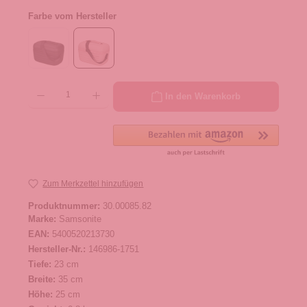
Farbe vom Hersteller
Produkt Anzahl: Gib den gewünschten Wert ein oder benutze die Schaltflächen um die 
In den Warenkorb
Zum Merkzettel hinzufügen
Produktnummer:
30.00085.82
Marke:
Samsonite
EAN:
5400520213730
Hersteller-Nr.:
146986-1751
Tiefe:
23 cm
Breite:
35 cm
Höhe:
25 cm