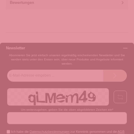
Bewertungen
Newsletter
Abonnieren Sie jetzt einfach unseren regelmäßig erscheinenden Newsletter und Sie
werden stets unter den Ersten sein, über neue Produkte und Angebote informiert
werden.
E-
Mail-
Adresse*
Um weiterzugehen, geben Sie die oben abgebildeten Zeichen ein*
Ich habe die
Datenschutzbestimmungen
zur Kenntnis genommen und die
AGB