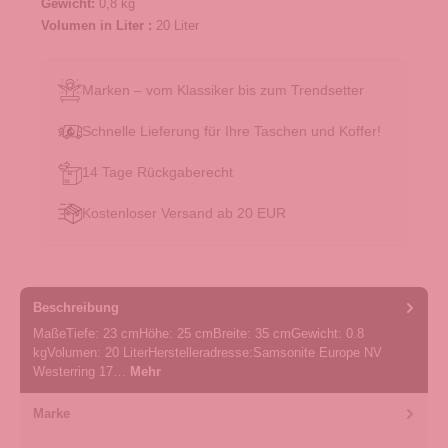
Gewicht:
0,8 kg
Volumen in Liter :
20 Liter
Marken – vom Klassiker bis zum Trendsetter
Schnelle Lieferung für Ihre Taschen und Koffer!
14 Tage Rückgaberecht
Kostenloser Versand ab 20 EUR
Beschreibung
MaßeTiefe: 23 cmHöhe: 25 cmBreite: 35 cmGewicht: 0.8
kgVolumen: 20 LiterHerstelleradresse:Samsonite Europe NV
Westerring 17…
Mehr
Marke