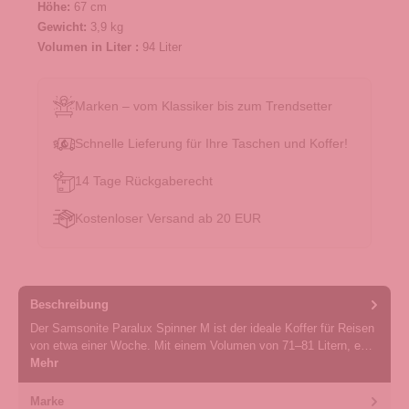
Höhe:
67 cm
Gewicht:
3,9 kg
Volumen in Liter :
94 Liter
Marken – vom Klassiker bis zum Trendsetter
Schnelle Lieferung für Ihre Taschen und Koffer!
14 Tage Rückgaberecht
Kostenloser Versand ab 20 EUR
Beschreibung
Der Samsonite Paralux Spinner M ist der ideale Koffer für Reisen
von etwa einer Woche. Mit einem Volumen von 71–81 Litern, e…
Mehr
Marke