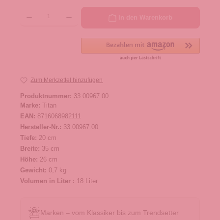
Produkt Anzahl: Gib den gewünschten Wert ein oder benutze die Schaltflächen um die 
In den Warenkorb
Zum Merkzettel hinzufügen
Produktnummer:
33.00967.00
Marke:
Titan
EAN:
8716068982111
Hersteller-Nr.:
33.00967.00
Tiefe:
20 cm
Breite:
35 cm
Höhe:
26 cm
Gewicht:
0,7 kg
Volumen in Liter :
18 Liter
Marken – vom Klassiker bis zum Trendsetter