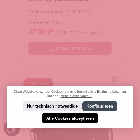
metallic
Produktnummer:
20.00652.00
Hersteller:
Puma
27,00 €*
34,95 €*
(22.75% gespart)
In den Warenkorb
9,26 € gespart
Diese Website verwendet Cookies, um eine bestmögliche Erfahrung bieten zu
können.
Mehr Informationen ...
Nur technisch notwendige
Konfigurieren
Alle Cookies akzeptieren
Werkzeugleiste anzeigen