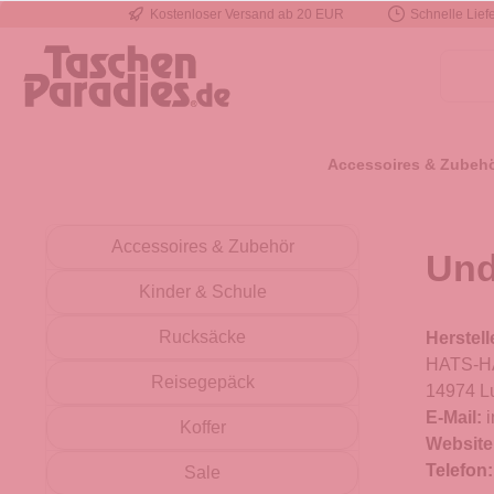
Kostenloser Versand ab 20 EUR
Schnelle Liefe
e springen
Zur Hauptnavigation springen
Accessoires & Zubeh
Accessoires & Zubehör
Und
Kinder & Schule
Rucksäcke
Herstell
HATS-HA
Reisegepäck
14974 L
E-Mail:
Koffer
Website
Telefon
Sale