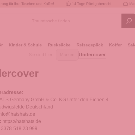
rung für Ihre Taschen und Koffer!
14 Tage Rückgaberecht
Mar
ör
Kinder & Schule
Rucksäcke
Reisegepäck
Koffer
Sal
Undercover
Sie sind hier:
Marken
ercover
eradresse:
TS Germany GmbH & Co. KG Unter den Eichen 4
udwigsfelde Deutschland
info@hatshats.de
:
https://hatshats.de
:
3378-518 23 999