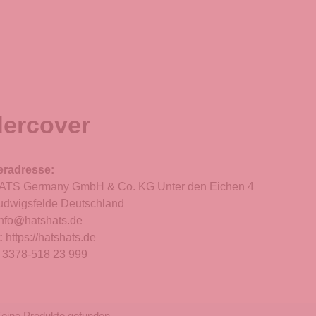
ercover
eradresse:
TS Germany GmbH & Co. KG Unter den Eichen 4
udwigsfelde Deutschland
info@hatshats.de
:
https://hatshats.de
:
3378-518 23 999
eine Produkte gefunden.