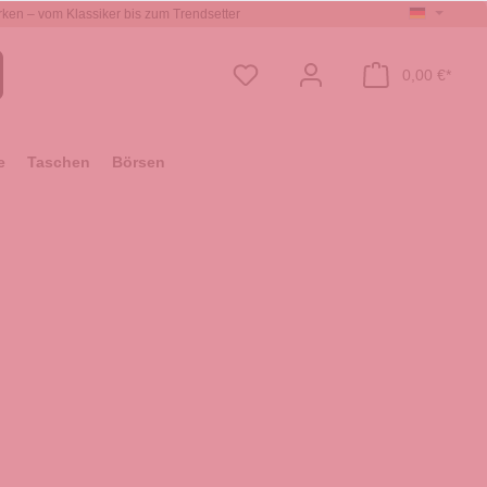
ken – vom Klassiker bis zum Trendsetter
0,00 €*
e
Taschen
Börsen