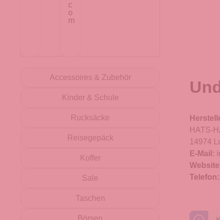
Accessoires & Zubehör
Und
Kinder & Schule
Rucksäcke
Herstell
HATS-HA
Reisegepäck
14974 L
E-Mail:
Koffer
Website
Telefon
Sale
Taschen
Börsen
K